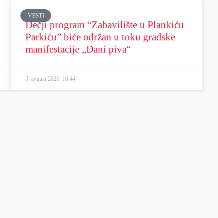
VESTI
Dečji program “Zabavilište u Plankiću
Parkiću” biće održan u toku gradske
manifestacije „Dani piva“
5. avgust 2026.
10:44