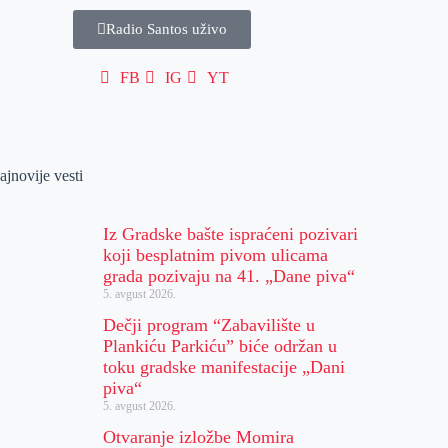
Radio Santos uživo
FB
IG
YT
ajnovije vesti
Iz Gradske bašte ispraćeni pozivari
koji besplatnim pivom ulicama
grada pozivaju na 41. „Dane piva“
5. avgust 2026.
Dečji program “Zabavilište u
Plankiću Parkiću” biće održan u
toku gradske manifestacije „Dani
piva“
5. avgust 2026.
Otvaranje izložbe Momira