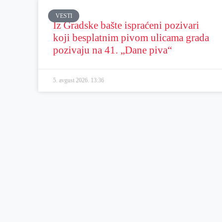
VESTI
Iz Gradske bašte ispraćeni pozivari
koji besplatnim pivom ulicama grada
pozivaju na 41. „Dane piva“
5. avgust 2026.
13:36