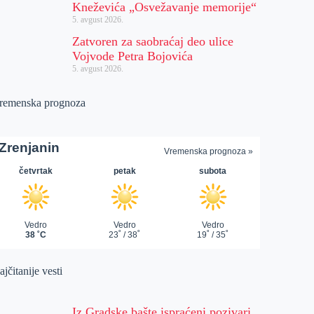
Kneževića „Osvežavanje memorije“
5. avgust 2026.
Zatvoren za saobraćaj deo ulice
Vojvode Petra Bojovića
5. avgust 2026.
remenska prognoza
jčitanije vesti
Iz Gradske bašte ispraćeni pozivari