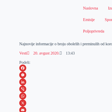
Naslovna
Iz
Emisije
Spor
Poljoprivreda
Najnovije informacije o broju obolelih i preminulih od kor
Vesti
20. avgust 2020.
13:43
Podeli:
F
a
M
c
e
L
e
s
i
V
b
s
n
i
W
o
e
k
b
h
X