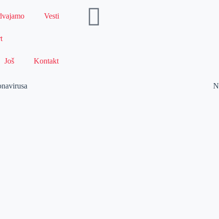
dvajamo
Vesti
t
Još
Kontakt
onavirusa
N