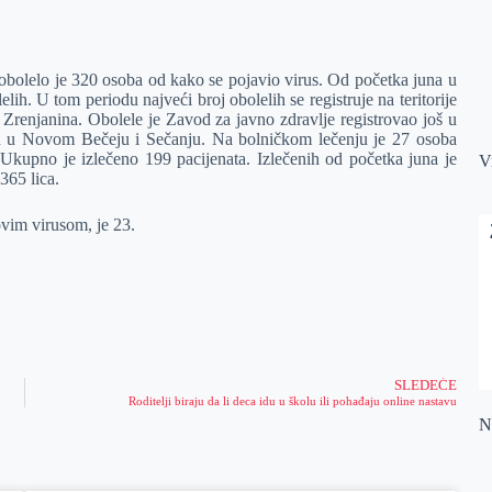
obolelo je 320 osoba od kako se pojavio virus. Od početka juna u
ih. U tom periodu najveći broj obolelih se registruje na teritorije
z Zrenjanina. Obolele je Zavod za javno zdravlje registrovao još u
lih u Novom Bečeju i Sečanju. Na bolničkom lečenju je 27 osoba
. Ukupno je izlečeno 199 pacijenata. Izlečenih od početka juna je
V
365 lica.
ovim virusom, je 23.
SLEDEĆE
Roditelji biraju da li deca idu u školu ili pohađaju online nastavu
Na