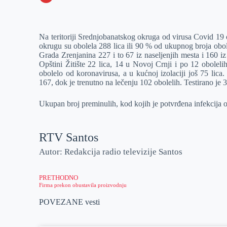
o
n
e
e
a
E
k
g
d
r
t
m
Na teritoriji Srednjobanatskog okruga od virusa Covid 19 
e
I
s
a
okrugu su obolela 288 lica ili 90 % od ukupnog broja obolel
r
n
A
i
Grada Zrenjanina 227 i to 67 iz naseljenjih mesta i 160 i
Opštini Žitište 22 lica, 14 u Novoj Crnji i po 12 obole
p
l
obolelo od koronavirusa, a u kućnoj izolaciji još 75 lica
p
167, dok je trenutno na lečenju 102 obolelih. Testirano je 3
Ukupan broj preminulih, kod kojih je potvrđena infekcija 
RTV Santos
Autor: Redakcija radio televizije Santos
PRETHODNO
Firma prekon obustavila proizvodnju
POVEZANE vesti