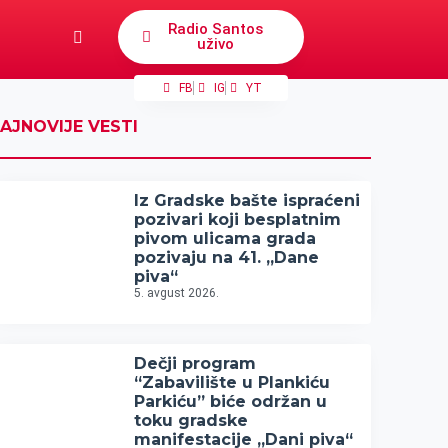
Radio Santos
uživo
FB
IG
YT
AJNOVIJE VESTI
Iz Gradske bašte ispraćeni
pozivari koji besplatnim
pivom ulicama grada
pozivaju na 41. „Dane
piva“
5. avgust 2026.
Dečji program
“Zabavilište u Plankiću
Parkiću” biće održan u
toku gradske
manifestacije „Dani piva“