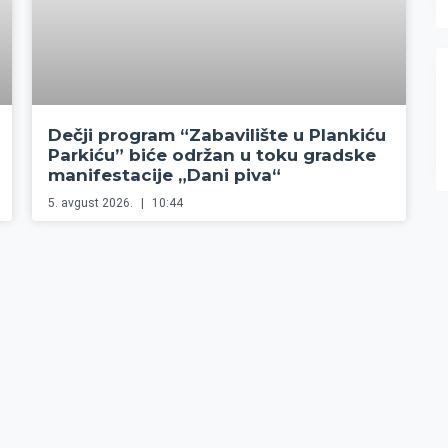
Dečji program “Zabavilište u Plankiću
Parkiću” biće održan u toku gradske
manifestacije „Dani piva“
5. avgust 2026.
10:44