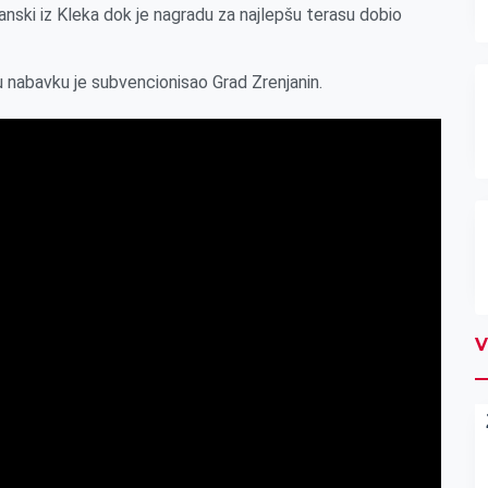
janski iz Kleka dok je nagradu za najlepšu terasu dobio
ju nabavku je subvencionisao Grad Zrenjanin.
V