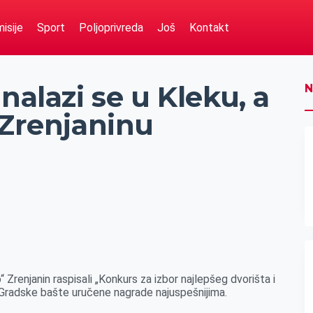
isije
Sport
Poljoprivreda
Još
Kontakt
nalazi se u Kleku, a
N
 Zrenjaninu
 Zrenjanin raspisali „Konkurs za izbor najlepšeg dvorišta i
tu Gradske bašte uručene nagrade najuspešnijima.