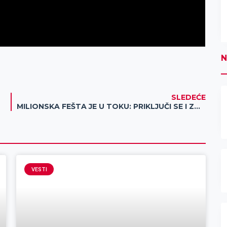
N
SLEDEĆE
MILIONSKA FEŠTA JE U TOKU: PRIKLJUČI SE I ZGRABI KEŠ!
VESTI