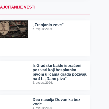
AJČITANIJE VESTI
„Zrenjanin zove“
5. avgust 2026.
Iz Gradske bašte ispraćeni
pozivari koji besplatnim
pivom ulicama grada pozivaju
na 41. „Dane piva“
5. avgust 2026.
Deo naselja Duvanika bez
vode
4. avgust 2026.