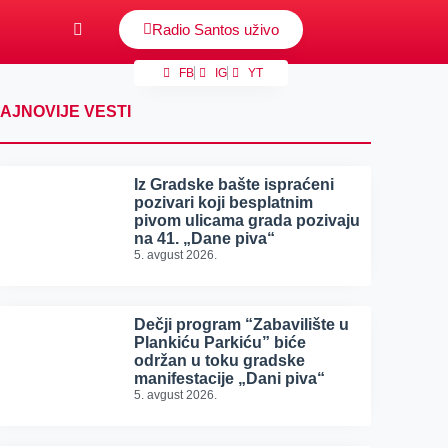
Radio Santos uživo
FB
IG
YT
AJNOVIJE VESTI
Iz Gradske bašte ispraćeni
pozivari koji besplatnim
pivom ulicama grada pozivaju
na 41. „Dane piva“
5. avgust 2026.
Dečji program “Zabavilište u
Plankiću Parkiću” biće
održan u toku gradske
manifestacije „Dani piva“
5. avgust 2026.