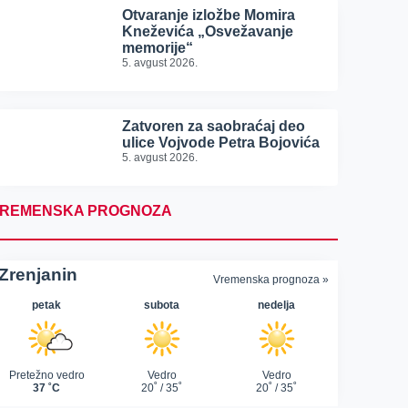
Otvaranje izložbe Momira
Kneževića „Osvežavanje
memorije“
5. avgust 2026.
Zatvoren za saobraćaj deo
ulice Vojvode Petra Bojovića
5. avgust 2026.
REMENSKA PROGNOZA