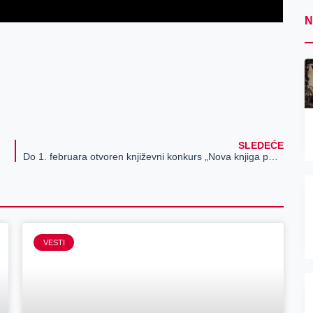
N
SLEDEĆE
Do 1. februara otvoren književni konkurs „Nova knjiga poezije“, pobednik dobija štampanje i promovisanje knjige
VESTI