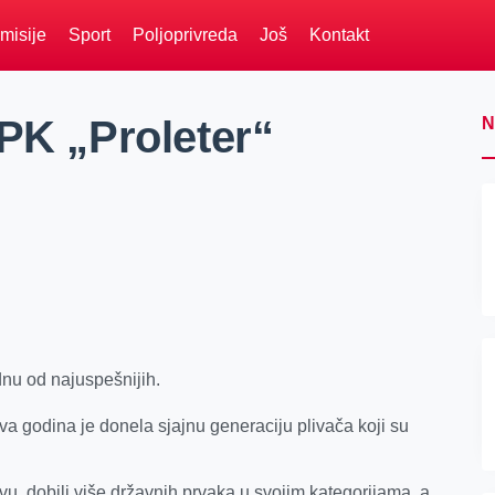
misije
Sport
Poljoprivreda
Još
Kontakt
 PK „Proleter“
N
dnu od najuspešnijih.
 ova godina je donela sjajnu generaciju plivača koji su
u, dobili više državnih prvaka u svojim kategorijama, a