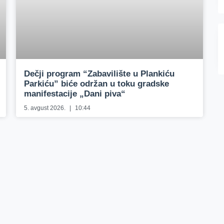
Dečji program “Zabavilište u Plankiću
Parkiću” biće održan u toku gradske
manifestacije „Dani piva“
5. avgust 2026.
10:44