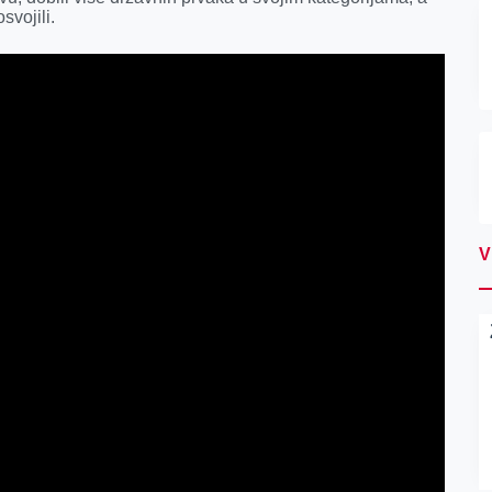
svojili.
V