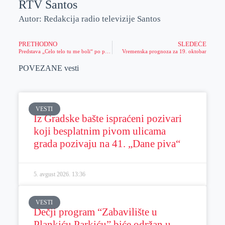
RTV Santos
Autor: Redakcija radio televizije Santos
PRETHODNO
SLEDEĆE
Predstava „Celo telo tu me boli“ po prvi put u Zrenjaninu
Vremenska prognoza za 19. oktobar
POVEZANE vesti
VESTI
Iz Gradske bašte ispraćeni pozivari
koji besplatnim pivom ulicama
grada pozivaju na 41. „Dane piva“
5. avgust 2026.
13:36
VESTI
Dečji program “Zabavilište u
Plankiću Parkiću” biće održan u