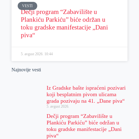
VESTI
Dečji program “Zabavilište u
Plankiću Parkiću” biće održan u
toku gradske manifestacije „Dani
piva“
5. avgust 2026.
10:44
Najnovije vesti
Iz Gradske bašte ispraćeni pozivari
koji besplatnim pivom ulicama
grada pozivaju na 41. „Dane piva“
5. avgust 2026.
Dečji program “Zabavilište u
Plankiću Parkiću” biće održan u
toku gradske manifestacije „Dani
piva“