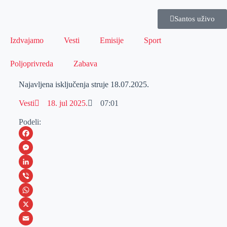
Santos uživo
Izdvajamo
Vesti
Emisije
Sport
Poljoprivreda
Zabava
Najavljena isključenja struje 18.07.2025.
Vesti
18. jul 2025.
07:01
Podeli:
F
a
M
c
e
L
e
s
i
V
b
s
n
i
W
o
e
k
b
h
X