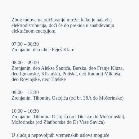
o
n
e
e
a
E
k
g
d
r
t
m
Zbog radova na održavanju mreže, kako je najavila
e
I
s
a
elektrodistribucija, doći će do prekida u snabdevanju
r
n
A
i
električnom energijom.
p
l
07:00 – 08:30
p
Zrenjanin: deo ulice Feješ Klare
08:00 – 09:00
Zrenjanin: deo Alekse Šantića, Barska, deo Franje Kluza,
deo Igmanske, Klisurska, Potiska, deo Radnoti Mikloša,
deo Rovinjske, deo Titelske
09:00 – 13:30
Zrenjanin: Tihomira Ostojića (od br. 36A do Mošorinske)
10:00 – 10:30
Zrenjanin: Tihomira Ostojića (od Titelske do Mošorinske),
Mošorinska (od Zlatiborske do Dr Vase Savića)
U slučaju nepovoljnih vremenskih uslova moguće