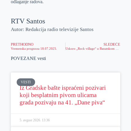
odlaganje radova.
RTV Santos
Autor: Redakcija radio televizije Santos
PRETHODNO
SLEDEĆE
Vremenska prognoza 18.07.2025.
Uskoro „Rock village“ u Banatskom Sokolcu
POVEZANE vesti
VESTI
Iz Gradske bašte ispraćeni pozivari
koji besplatnim pivom ulicama
grada pozivaju na 41. „Dane piva“
5. avgust 2026.
13:36