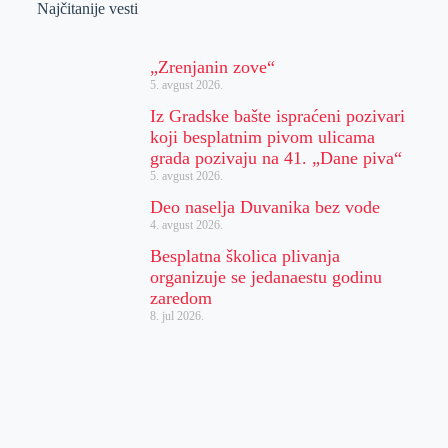
Najčitanije vesti
„Zrenjanin zove“
5. avgust 2026.
Iz Gradske bašte ispraćeni pozivari
koji besplatnim pivom ulicama
grada pozivaju na 41. „Dane piva“
5. avgust 2026.
Deo naselja Duvanika bez vode
4. avgust 2026.
Besplatna školica plivanja
organizuje se jedanaestu godinu
zaredom
8. jul 2026.