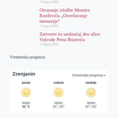
5. avgust 2026.
Otvaranje izložbe Momira
Kneževića „Osvežavanje
memorije“
5. avgust 2026.
Zatvoren za saobraćaj deo ulice
Vojvode Petra Bojovića
5. avgust 2026.
Vremenska prognoza