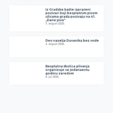
Iz Gradske bašte ispraćeni
pozivari koji besplatnim pivom
ulicama grada pozivaju na 41.
„Dane piva“
5. avgust 2026.
Deo naselja Duvanika bez vode
4. avgust 2026.
Besplatna školica plivanja
organizuje se jedanaestu
godinu zaredom
8. jul 2026.