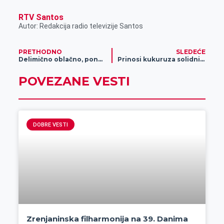
RTV Santos
Autor: Redakcija radio televizije Santos
PRETHODNO
SLEDEĆE
Delimično oblačno, ponegde sa pljuskovima
Prinosi kukuruza solidni i pored suše
POVEZANE VESTI
DOBRE VESTI
Zrenjaninska filharmonija na 39. Danima