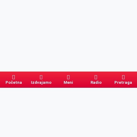
Početna
Izdvajamo
Meni
Radio
Pretraga
Pretraga
Kategorije