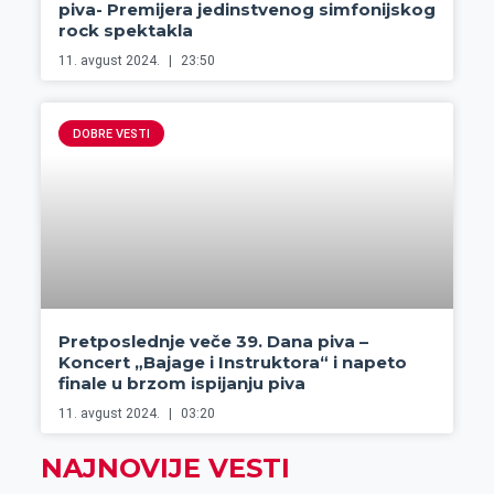
piva- Premijera jedinstvenog simfonijskog
rock spektakla
11. avgust 2024.
23:50
DOBRE VESTI
Pretposlednje veče 39. Dana piva –
Koncert „Bajage i Instruktora“ i napeto
finale u brzom ispijanju piva
11. avgust 2024.
03:20
NAJNOVIJE VESTI