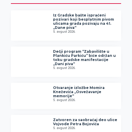
Iz Gradske bašte ispraćeni
pozivari koji besplatnim pivom
ulicama grada pozivaju na 41.
„Dane piva“
5. avgust 2026.
Dečji program “Zabavilište u
Plankiću Parkiću” biće održan u
toku gradske manifestacije
„Dani piva“
5. avgust 2026.
Otvaranje izložbe Momira
Kneževića „Osvežavanje
memorije“
5. avgust 2026.
Zatvoren za saobraćaj deo ulice
Vojvode Petra Bojovića
5. avgust 2026.