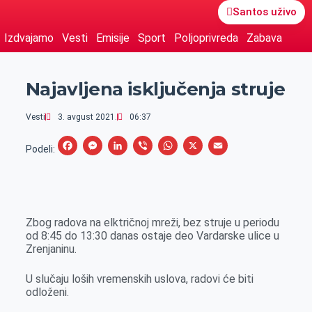
Santos uživo
Izdvajamo
Vesti
Emisije
Sport
Poljoprivreda
Zabava
Najavljena isključenja struje
Vesti
3. avgust 2021.
06:37
F
M
L
V
W
X
E
Podeli:
a
e
i
i
h
m
c
s
n
b
a
a
e
s
k
e
t
i
Zbog radova na elktričnoj mreži, bez struje u periodu
b
e
e
r
s
l
od 8:45 do 13:30 danas ostaje deo Vardarske ulice u
o
n
d
A
Zrenjaninu.
o
g
I
p
U slučaju loših vremenskih uslova, radovi će biti
k
e
n
p
odloženi.
r