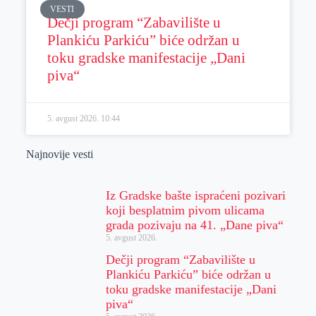
VESTI
Dečji program “Zabavilište u
Plankiću Parkiću” biće održan u
toku gradske manifestacije „Dani
piva“
5. avgust 2026.
10:44
Najnovije vesti
Iz Gradske bašte ispraćeni pozivari
koji besplatnim pivom ulicama
grada pozivaju na 41. „Dane piva“
5. avgust 2026.
Dečji program “Zabavilište u
Plankiću Parkiću” biće održan u
toku gradske manifestacije „Dani
piva“