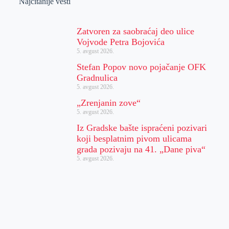
Najčitanije vesti
Zatvoren za saobraćaj deo ulice
Vojvode Petra Bojovića
5. avgust 2026.
Stefan Popov novo pojačanje OFK
Gradnulica
5. avgust 2026.
„Zrenjanin zove“
5. avgust 2026.
Iz Gradske bašte ispraćeni pozivari
koji besplatnim pivom ulicama
grada pozivaju na 41. „Dane piva“
5. avgust 2026.