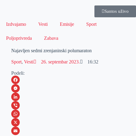
Santos uživo
Izdvajamo
Vesti
Emisije
Sport
Poljoprivreda
Zabava
Najavljen sedmi zrenjaninski polumaraton
Sport
,
Vesti
26. septembar 2023.
16:32
Podeli:
F
a
M
c
e
L
e
s
i
V
b
s
n
i
W
o
e
k
b
h
X