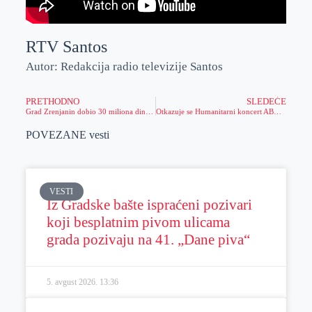
RTV Santos
Autor: Redakcija radio televizije Santos
PRETHODNO
SLEDEĆE
Grad Zrenjanin dobio 30 miliona dinara za uklanjanje dve divlje deponije
Otkazuje se Humanitarni koncert ABBA ril tribjut benda zbog Dana žalosti
POVEZANE vesti
VESTI
Iz Gradske bašte ispraćeni pozivari
koji besplatnim pivom ulicama
grada pozivaju na 41. „Dane piva“
5. avgust 2026.
13:36