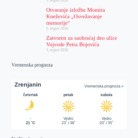
5. avgust 2026.
Otvaranje izložbe Momira
Kneževića „Osvežavanje
memorije“
5. avgust 2026.
Zatvoren za saobraćaj deo ulice
Vojvode Petra Bojovića
5. avgust 2026.
Vremenska prognoza