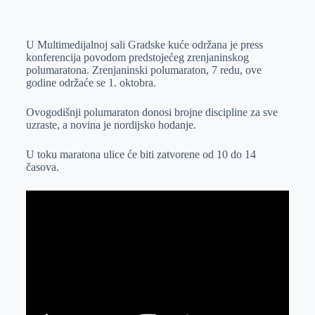
o
n
e
e
a
E
k
g
d
r
t
m
U Multimedijalnoj sali Gradske kuće održana je press
e
I
s
a
konferencija povodom predstojećeg zrenjaninskog
r
n
A
i
polumaratona. Zrenjaninski polumaraton, 7 redu, ove
godine održaće se 1. oktobra.
p
l
p
Ovogodišnji polumaraton donosi brojne discipline za sve
uzraste, a novina je nordijsko hodanje.
U toku maratona ulice će biti zatvorene od 10 do 14
časova.