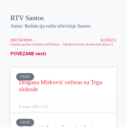
RTV Santos
Autor: Redakcija radio televizije Santos
PRETHODNO
SLEDEĆE
Uspešna godina obeležila rad Kulturnog centra Zrenjanina
Izložba čuvenih akademskih slikara Zrenjanina
POVEZANE vesti
VESTI
Dragana Mirković večeras na Trgu
slobode
8. avgust 2026.
15:45
VESTI