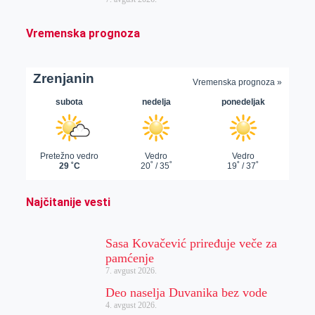
Vremenska prognoza
Najčitanije vesti
Sasa Kovačević priređuje veče za
pamćenje
7. avgust 2026.
Deo naselja Duvanika bez vode
4. avgust 2026.