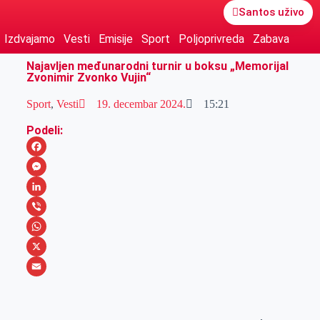
Santos uživo
Izdvajamo
Vesti
Emisije
Sport
Poljoprivreda
Zabava
Najavljen međunarodni turnir u boksu „Memorijal
Zvonimir Zvonko Vujin“
Sport
,
Vesti
19. decembar 2024.
15:21
Podeli:
F
a
M
c
e
L
e
s
i
V
b
s
n
i
W
o
e
k
b
h
X
o
n
e
e
a
E
k
g
d
r
t
m