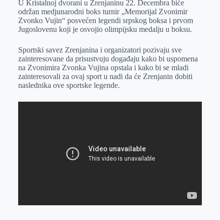
U Kristalnoj dvorani u Zrenjaninu 22. Decembra biće
e
I
s
a
održan medjunarodni boks turnir „Memorijal Zvonimir
r
n
A
i
Zvonko Vujin“ posvećen legendi srpskog boksa i prvom
Jugoslovenu koji je osvojio olimpijsku medalju u boksu.
p
l
p
Sportski savez Zrenjanina i organizatori pozivaju sve
zainteresovane da prisustvuju događaju kako bi uspomena
na Zvonimira Zvonka Vujina opstala i kako bi se mladi
zainteresovali za ovaj sport u nadi da će Zrenjanin dobiti
naslednika ove sportske legende.