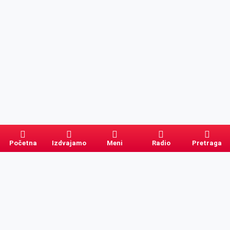
Početna
Izdvajamo
Meni
Radio
Pretraga
Pretraga
Kategorije