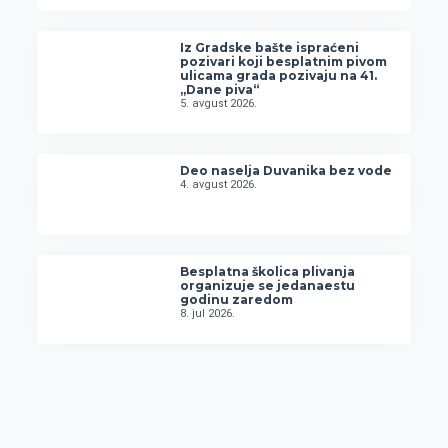
Iz Gradske bašte ispraćeni
pozivari koji besplatnim pivom
ulicama grada pozivaju na 41.
„Dane piva“
5. avgust 2026.
Deo naselja Duvanika bez vode
4. avgust 2026.
Besplatna školica plivanja
organizuje se jedanaestu
godinu zaredom
8. jul 2026.