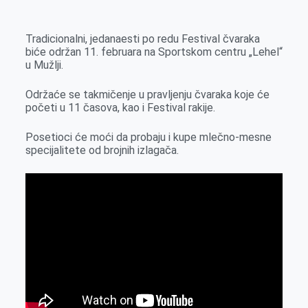
k
g
d
r
t
m
e
I
s
a
Tradicionalni, jedanaesti po redu Festival čvaraka
r
n
A
i
biće održan 11. februara na Sportskom centru „Lehel“
u Mužlji.
p
l
p
Održaće se takmičenje u pravljenju čvaraka koje će
početi u 11 časova, kao i Festival rakije.
Posetioci će moći da probaju i kupe mlečno-mesne
specijalitete od brojnih izlagača.