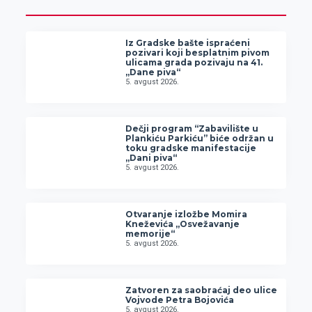
Iz Gradske bašte ispraćeni
pozivari koji besplatnim pivom
ulicama grada pozivaju na 41.
„Dane piva“
5. avgust 2026.
Dečji program “Zabavilište u
Plankiću Parkiću” biće održan u
toku gradske manifestacije
„Dani piva“
5. avgust 2026.
Otvaranje izložbe Momira
Kneževića „Osvežavanje
memorije“
5. avgust 2026.
Zatvoren za saobraćaj deo ulice
Vojvode Petra Bojovića
5. avgust 2026.