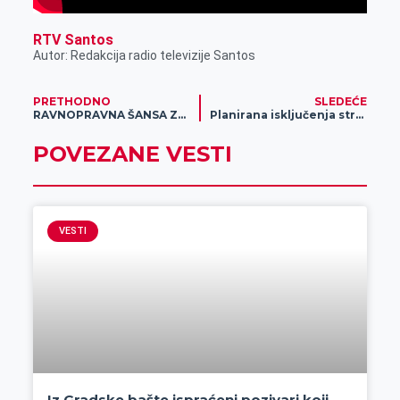
RTV Santos
Autor: Redakcija radio televizije Santos
PRETHODNO
SLEDEĆE
RAVNOPRAVNA ŠANSA ZA SVE – Kompanija Meridian donirala 100.000 dinara školi za slepu i slabovidu decu u Zemunu
Planirana isključenja struje za 6. februar
POVEZANE VESTI
VESTI
Iz Gradske bašte ispraćeni pozivari koji