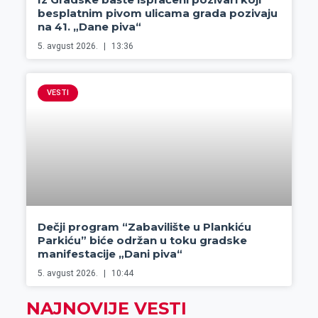
besplatnim pivom ulicama grada pozivaju
na 41. „Dane piva“
5. avgust 2026.
13:36
VESTI
Dečji program “Zabavilište u Plankiću
Parkiću” biće održan u toku gradske
manifestacije „Dani piva“
5. avgust 2026.
10:44
NAJNOVIJE VESTI