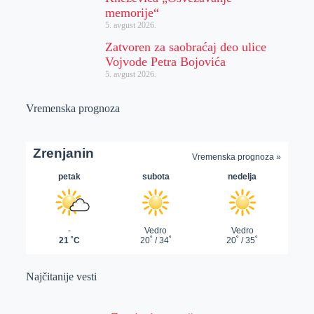
memorije“
5. avgust 2026.
Zatvoren za saobraćaj deo ulice
Vojvode Petra Bojovića
5. avgust 2026.
Vremenska prognoza
Najčitanije vesti