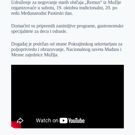
Udruženje za negovanje starih običaja „Remus“ iz Mužlje
e
I
s
a
organizovaće u subotu, 19. oktobra tradicionalni, 20. po
r
n
A
i
redu Međunarodni Pastirski dan.
p
l
Domaćini su pripremili zanimljive programe, gastronomske
p
specijalitete za decu i odrasle.
Događaj je podržan od strane Pokrajinskog sekretarijata za
poljoprivredu i obrazovanje, Nacionalnog saveta Mađara i
Mesne zajednice Mužlja.