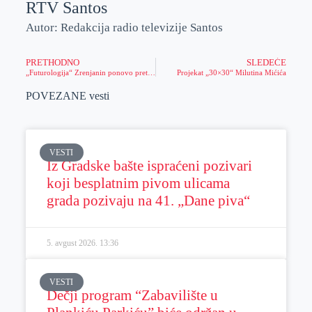
RTV Santos
Autor: Redakcija radio televizije Santos
PRETHODNO
SLEDEĆE
„Futurologija“ Zrenjanin ponovo pretvorila u centar tehnoloških inovacija
Projekat „30×30“ Milutina Mićića
POVEZANE vesti
VESTI
Iz Gradske bašte ispraćeni pozivari
koji besplatnim pivom ulicama
grada pozivaju na 41. „Dane piva“
5. avgust 2026.
13:36
VESTI
Dečji program “Zabavilište u