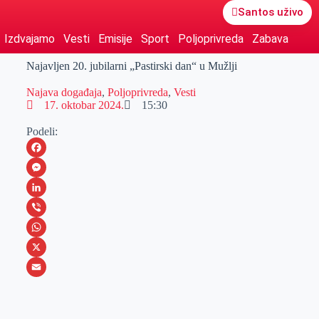
Santos uživo
Izdvajamo
Vesti
Emisije
Sport
Poljoprivreda
Zabava
Najavljen 20. jubilarni „Pastirski dan“ u Mužlji
Najava događaja
,
Poljoprivreda
,
Vesti
17. oktobar 2024.
15:30
Podeli:
F
a
M
c
e
L
e
s
i
V
b
s
n
i
W
o
e
k
b
h
X
o
n
e
e
a
E
k
g
d
r
t
m