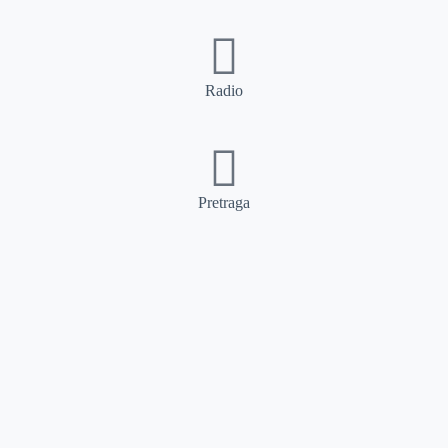
Radio
Pretraga
Pretraga
Kategorije
Ostalo
Naslovna