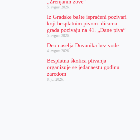
„Zrenjanin zove“
5. avgust 2026.
Iz Gradske bašte ispraćeni pozivari
koji besplatnim pivom ulicama
grada pozivaju na 41. „Dane piva“
5. avgust 2026.
Deo naselja Duvanika bez vode
4. avgust 2026.
Besplatna školica plivanja
organizuje se jedanaestu godinu
zaredom
8. jul 2026.