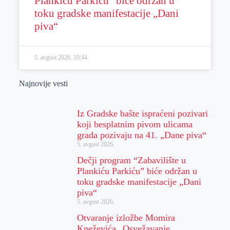
Plankiću Parkiću” biće održan u
toku gradske manifestacije „Dani
piva“
5. avgust 2026.
10:44
Najnovije vesti
Iz Gradske bašte ispraćeni pozivari
koji besplatnim pivom ulicama
grada pozivaju na 41. „Dane piva“
5. avgust 2026.
Dečji program “Zabavilište u
Plankiću Parkiću” biće održan u
toku gradske manifestacije „Dani
piva“
5. avgust 2026.
Otvaranje izložbe Momira
Kneževića „Osvežavanje