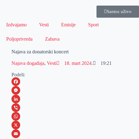
Santos uživo
Izdvajamo
Vesti
Emisije
Sport
Poljoprivreda
Zabava
Najava za donatorski koncert
Najava događaja
,
Vesti
18. mart 2024.
19:21
Podeli:
F
a
M
c
e
L
e
s
i
V
b
s
n
i
W
o
e
k
b
h
X