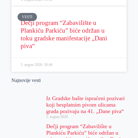
VESTI
Dečji program “Zabavilište u
Plankiću Parkiću” biće održan u
toku gradske manifestacije „Dani
piva“
5. avgust 2026.
10:44
Najnovije vesti
Iz Gradske bašte ispraćeni pozivari
koji besplatnim pivom ulicama
grada pozivaju na 41. „Dane piva“
5. avgust 2026.
Dečji program “Zabavilište u
Plankiću Parkiću” biće održan u