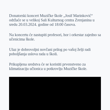
o
n
e
e
a
E
k
g
d
r
t
m
Donatorski koncert Muzičke škole „Josif Marinković“
e
I
s
a
održaće se u velikoj Sali Kulturnog centra Zrenjanina u
r
n
A
i
sredu 20.03.2024. godine od 18:00 časova.
p
l
Na koncertu će nastupiti profesori, hor i orkestar zajedno sa
p
učenicima škole.
Ulaz je dobrovoljni novčani prilog po vašoj želji radi
poboljšanja uslova rada u školi.
Prikupljena sredstva će se koristiti prvenstveno za
klimatizaciju učionica u potkrovlju Muzičke škole.