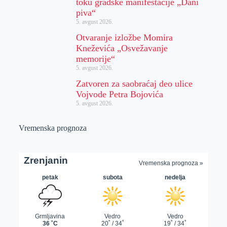
toku gradske manifestacije „Dani
piva“
5. avgust 2026.
Otvaranje izložbe Momira
Kneževića „Osvežavanje
memorije“
5. avgust 2026.
Zatvoren za saobraćaj deo ulice
Vojvode Petra Bojovića
5. avgust 2026.
Vremenska prognoza