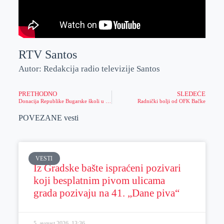
RTV Santos
Autor: Redakcija radio televizije Santos
PRETHODNO
SLEDEĆE
Donacija Republike Bugarske školi u Belom Blatu
Radnički bolji od OFK Bačke
POVEZANE vesti
VESTI
Iz Gradske bašte ispraćeni pozivari
koji besplatnim pivom ulicama
grada pozivaju na 41. „Dane piva“
5. avgust 2026.
13:36