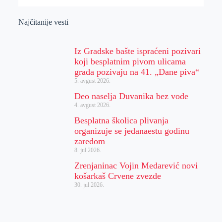
Najčitanije vesti
Iz Gradske bašte ispraćeni pozivari
koji besplatnim pivom ulicama
grada pozivaju na 41. „Dane piva“
5. avgust 2026.
Deo naselja Duvanika bez vode
4. avgust 2026.
Besplatna školica plivanja
organizuje se jedanaestu godinu
zaredom
8. jul 2026.
Zrenjaninac Vojin Medarević novi
košarkaš Crvene zvezde
30. jul 2026.