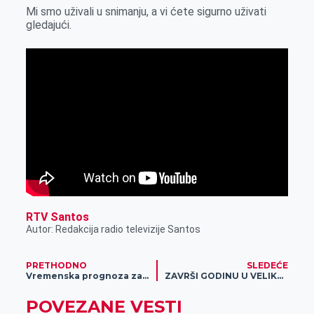
r
Mi smo uživali u snimanju, a vi ćete sigurno uživati
gledajući.
RTV Santos
Autor: Redakcija radio televizije Santos
PRETHODNO
SLEDEĆE
Vremenska prognoza za 31. decembar
ZAVRŠI GODINU U VELIKOM STILU: Pridruži se PRAZNIČNOM DANU TIKETA U MERIDIANU!
POVEZANE VESTI