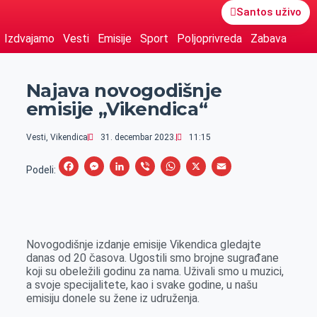
Santos uživo
Izdvajamo
Vesti
Emisije
Sport
Poljoprivreda
Zabava
Najava novogodišnje
emisije „Vikendica“
Vesti
,
Vikendica
31. decembar 2023.
11:15
F
M
L
V
W
X
E
Podeli:
a
e
i
i
h
m
c
s
n
b
a
a
e
s
k
e
t
i
Novogodišnje izdanje emisije Vikendica gledajte
b
e
e
r
s
l
danas od 20 časova. Ugostili smo brojne sugrađane
o
n
d
A
koji su obeležili godinu za nama. Uživali smo u muzici,
a svoje specijalitete, kao i svake godine, u našu
o
g
I
p
emisiju donele su žene iz udruženja.
k
e
n
p