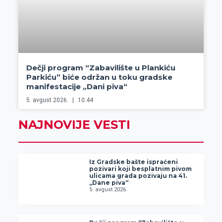
Dečji program “Zabavilište u Plankiću
Parkiću” biće održan u toku gradske
manifestacije „Dani piva“
5. avgust 2026.
10:44
NAJNOVIJE VESTI
Iz Gradske bašte ispraćeni
pozivari koji besplatnim pivom
ulicama grada pozivaju na 41.
„Dane piva“
5. avgust 2026.