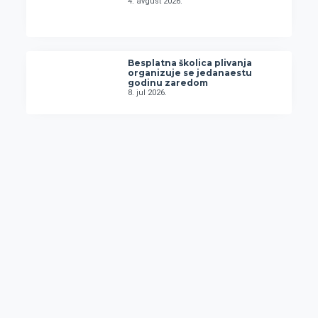
4. avgust 2026.
Besplatna školica plivanja
organizuje se jedanaestu
godinu zaredom
8. jul 2026.