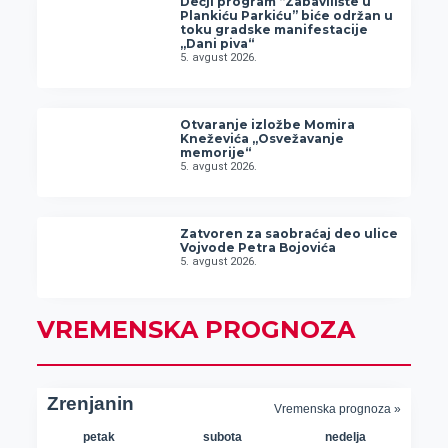
Dečji program “Zabavilište u
Plankiću Parkiću” biće održan u
toku gradske manifestacije
„Dani piva“
5. avgust 2026.
Otvaranje izložbe Momira
Kneževića „Osvežavanje
memorije“
5. avgust 2026.
Zatvoren za saobraćaj deo ulice
Vojvode Petra Bojovića
5. avgust 2026.
VREMENSKA PROGNOZA