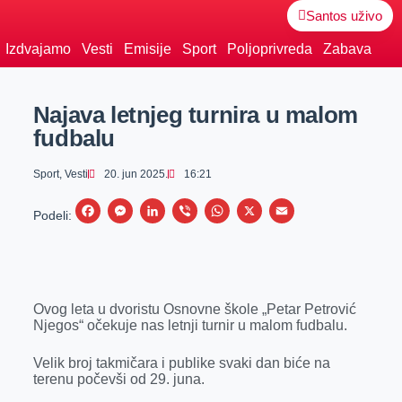
Santos uživo
Izdvajamo
Vesti
Emisije
Sport
Poljoprivreda
Zabava
Najava letnjeg turnira u malom
fudbalu
Sport
,
Vesti
20. jun 2025.
16:21
F
M
L
V
W
X
E
Podeli:
a
e
i
i
h
m
c
s
n
b
a
a
e
s
k
e
t
i
Ovog leta u dvoristu Osnovne škole „Petar Petrović
b
e
e
r
s
l
Njegos“ očekuje nas letnji turnir u malom fudbalu.
o
n
d
A
o
g
I
p
Velik broj takmičara i publike svaki dan biće na
terenu počevši od 29. juna.
k
e
n
p