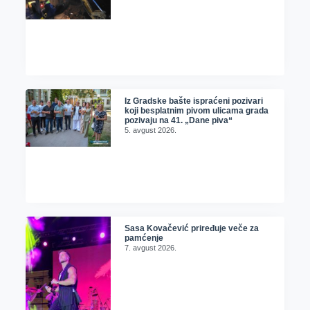
Iz Gradske bašte ispraćeni pozivari
koji besplatnim pivom ulicama grada
pozivaju na 41. „Dane piva“
5. avgust 2026.
Sasa Kovačević priređuje veče za
pamćenje
7. avgust 2026.