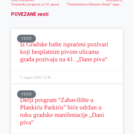
PRETHODNO
SLEDEĆE
Vremenska prognoza za 14. januar
“Infrastruktura železnice Srbije” raspisala tender za izgradnju novog železničkog mosta preko Tamiša kod Orlovata – gradiće se 12 metara pored postojećeg
POVEZANE vesti
VESTI
Iz Gradske bašte ispraćeni pozivari
koji besplatnim pivom ulicama
grada pozivaju na 41. „Dane piva“
5. avgust 2026.
13:36
VESTI
Dečji program “Zabavilište u
Plankiću Parkiću” biće održan u
toku gradske manifestacije „Dani
piva“