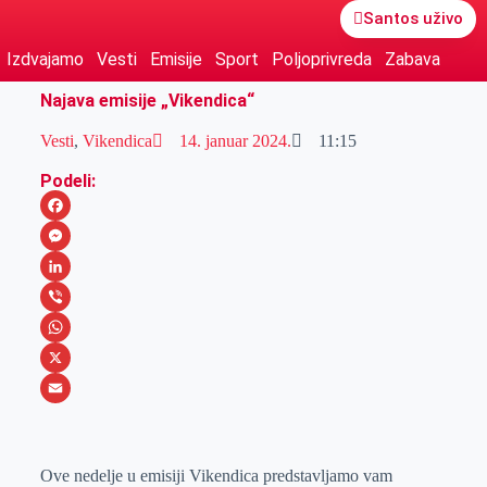
Santos uživo
Izdvajamo
Vesti
Emisije
Sport
Poljoprivreda
Zabava
Najava emisije „Vikendica“
Vesti
,
Vikendica
14. januar 2024.
11:15
Podeli:
F
a
M
c
e
L
e
s
i
V
b
s
n
i
W
o
e
k
b
h
X
o
n
e
e
a
E
k
g
d
r
t
m
Ove nedelje u emisiji Vikendica predstavljamo vam
e
I
s
a