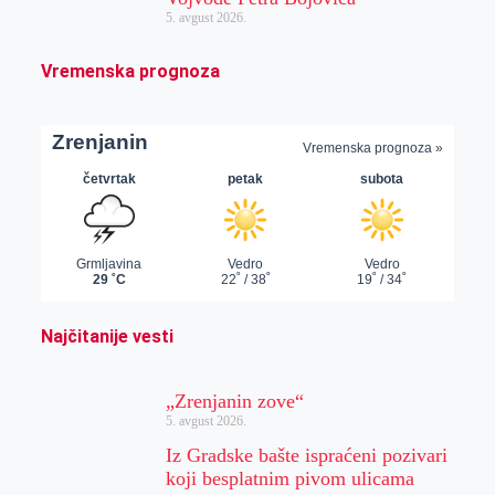
5. avgust 2026.
Vremenska prognoza
Najčitanije vesti
„Zrenjanin zove“
5. avgust 2026.
Iz Gradske bašte ispraćeni pozivari
koji besplatnim pivom ulicama