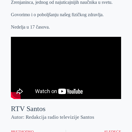
Zrenjaninca, jednog od najuticajnijih naučnika u svetu.
r
n
A
i
p
l
Govorimo i o poboljšanju našeg fizičkog zdravlja.
p
Nedelja u 17 časova.
RTV Santos
Autor: Redakcija radio televizije Santos