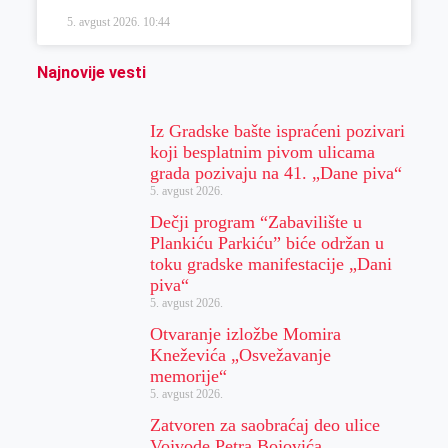
5. avgust 2026.
10:44
Najnovije vesti
Iz Gradske bašte ispraćeni pozivari
koji besplatnim pivom ulicama
grada pozivaju na 41. „Dane piva“
5. avgust 2026.
Dečji program “Zabavilište u
Plankiću Parkiću” biće održan u
toku gradske manifestacije „Dani
piva“
5. avgust 2026.
Otvaranje izložbe Momira
Kneževića „Osvežavanje
memorije“
5. avgust 2026.
Zatvoren za saobraćaj deo ulice
Vojvode Petra Bojovića