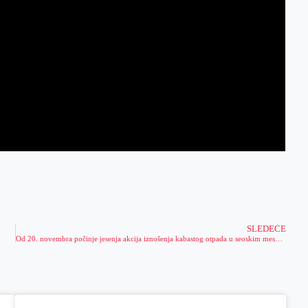
SLEDEĆE
Od 20. novembra počinje jesenja akcija iznošenja kabastog otpada u seoskim mesnim zajednicama