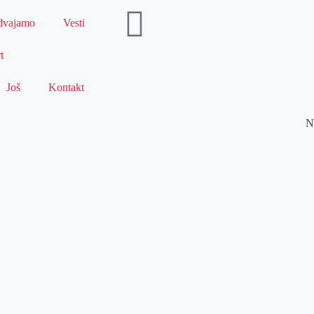
dvajamo
Vesti
t
Još
Kontakt
N