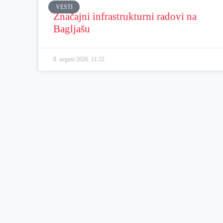
VESTI
Značajni infrastrukturni radovi na
Bagljašu
8. avgust 2026.
11:22