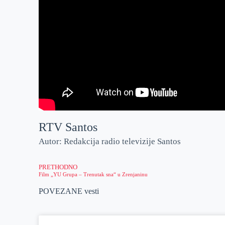
RTV Santos
Autor: Redakcija radio televizije Santos
PRETHODNO
Film „YU Grupa – Trenutak sna“ u Zrenjaninu
POVEZANE vesti