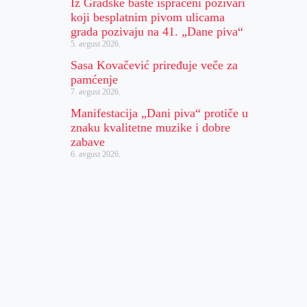
Iz Gradske bašte ispraćeni pozivari
koji besplatnim pivom ulicama
grada pozivaju na 41. „Dane piva“
5. avgust 2026.
Sasa Kovačević priređuje veče za
pamćenje
7. avgust 2026.
Manifestacija „Dani piva“ protiče u
znaku kvalitetne muzike i dobre
zabave
6. avgust 2026.