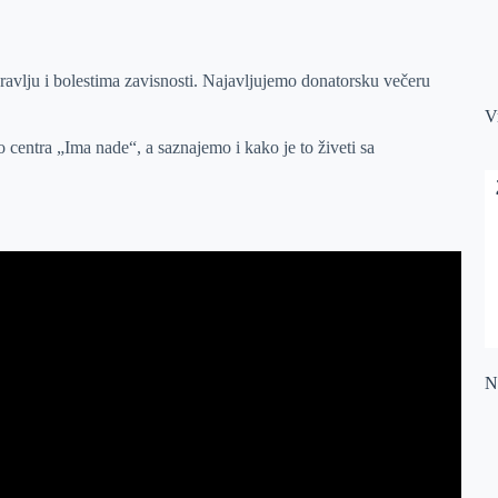
avlju i bolestima zavisnosti. Najavljujemo donatorsku večeru
V
to centra „Ima nade“, a saznajemo i kako je to živeti sa
Na