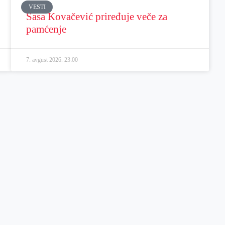
VESTI
Sasa Kovačević priređuje veče za
pamćenje
7. avgust 2026.
23:00