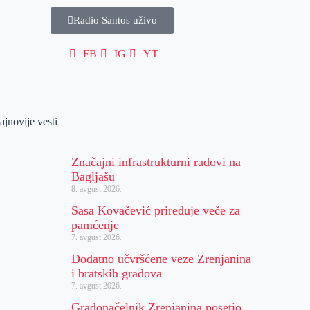
Radio Santos uživo
FB
IG
YT
ajnovije vesti
Značajni infrastrukturni radovi na
Bagljašu
8. avgust 2026.
Sasa Kovačević priređuje veče za
pamćenje
7. avgust 2026.
Dodatno učvršćene veze Zrenjanina
i bratskih gradova
7. avgust 2026.
Gradonačelnik Zrenjanina posetio