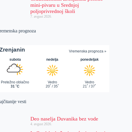
mini-pivaru u Srednjoj
poljoprivrednoj školi
7. avgust 2026.
remenska prognoza
jčitanije vesti
Deo naselja Duvanika bez vode
4. avgust 2026.