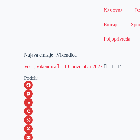
Naslovna
Iz
Emisije
Spor
Poljoprivreda
Najava emisije „Vikendica“
Vesti
,
Vikendica
19. novembar 2023.
11:15
Podeli:
F
a
M
c
e
L
e
s
i
V
b
s
n
i
W
o
e
k
b
h
X