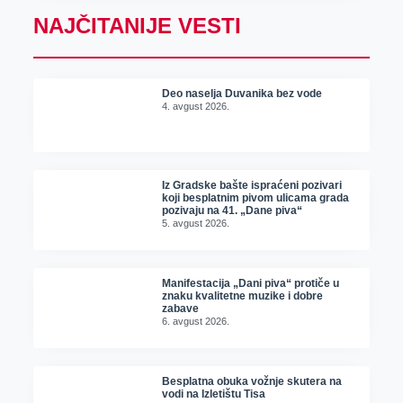
NAJČITANIJE VESTI
Deo naselja Duvanika bez vode
4. avgust 2026.
Iz Gradske bašte ispraćeni pozivari
koji besplatnim pivom ulicama grada
pozivaju na 41. „Dane piva“
5. avgust 2026.
Manifestacija „Dani piva“ protiče u
znaku kvalitetne muzike i dobre
zabave
6. avgust 2026.
Besplatna obuka vožnje skutera na
vodi na Izletištu Tisa