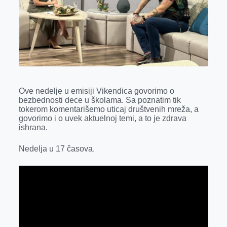
k
e
n
p
r
Ove nedelje u emisiji Vikendica govorimo o
bezbednosti dece u školama. Sa poznatim tik
tokerom komentarišemo uticaj društvenih mreža, a
govorimo i o uvek aktuelnoj temi, a to je zdrava
ishrana.
Nedelja u 17 časova.