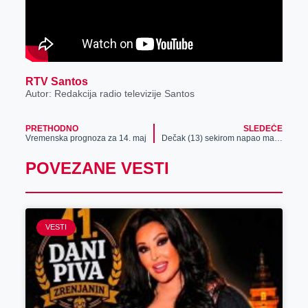
RTV Santos
Autor: Redakcija radio televizije Santos
PRETHODNO
SLEDEĆE
Vremenska prognoza za 14. maj
Dečak (13) sekirom napao majku i starijeg brata, oboje teško povređeni
POVEZANE VESTI
VESTI