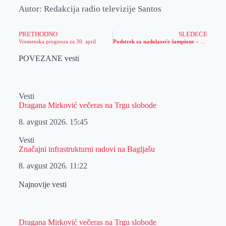
Autor: Redakcija radio televizije Santos
PRETHODNO
SLEDEĆE
Vremenska prognoza za 30. april
Podstrek za nadolazeće šampione – Meridian Sport donirao nove dresove školi fudbala Gale iz Beograda (FOTO)
POVEZANE vesti
Vesti
Dragana Mirković večeras na Trgu slobode
8. avgust 2026.
15:45
Vesti
Značajni infrastrukturni radovi na Bagljašu
8. avgust 2026.
11:22
Najnovije vesti
Dragana Mirković večeras na Trgu slobode