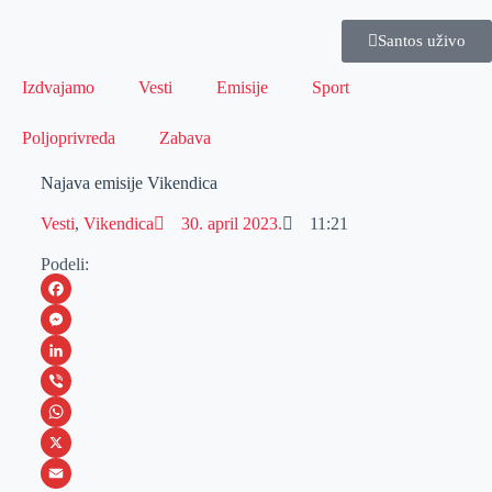
Santos uživo
Izdvajamo
Vesti
Emisije
Sport
Poljoprivreda
Zabava
Najava emisije Vikendica
Vesti
,
Vikendica
30. april 2023.
11:21
Podeli:
F
a
M
c
e
L
e
s
i
V
b
s
n
i
W
o
e
k
b
h
X