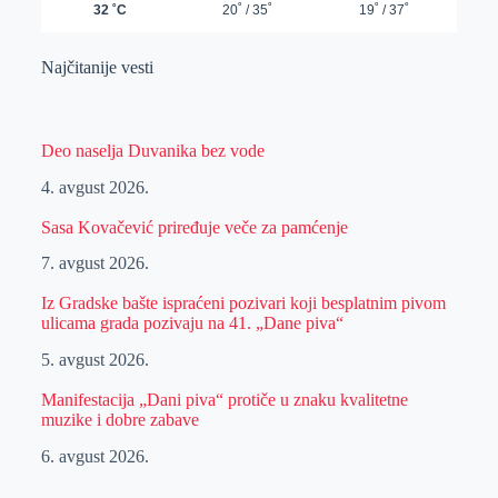
Najčitanije vesti
Deo naselja Duvanika bez vode
4. avgust 2026.
Sasa Kovačević priređuje veče za pamćenje
7. avgust 2026.
Iz Gradske bašte ispraćeni pozivari koji besplatnim pivom
ulicama grada pozivaju na 41. „Dane piva“
5. avgust 2026.
Manifestacija „Dani piva“ protiče u znaku kvalitetne
muzike i dobre zabave
6. avgust 2026.