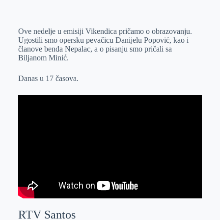
o
n
e
e
a
E
k
g
d
r
t
m
Ove nedelje u emisiji Vikendica pričamo o obrazovanju.
e
I
s
a
Ugostili smo opersku pevačicu Danijelu Popović, kao i
r
n
A
i
članove benda Nepalac, a o pisanju smo pričali sa
Biljanom Minić.
p
l
p
Danas u 17 časova.
RTV Santos