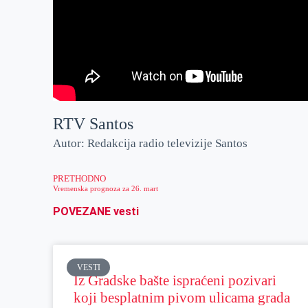
RTV Santos
Autor: Redakcija radio televizije Santos
PRETHODNO
Vremenska prognoza za 26. mart
POVEZANE vesti
VESTI
Iz Gradske bašte ispraćeni pozivari
koji besplatnim pivom ulicama grada