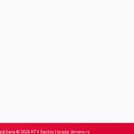
adržana © 2026 RTV Santos | Izrada:
dimano.rs