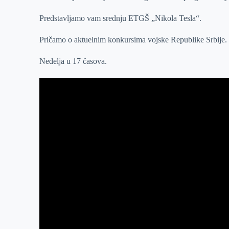
r
n
A
i
Predstavljamo vam srednju ETGŠ „Nikola Tesla“.
p
l
Pričamo o aktuelnim konkursima vojske Republike Srbije.
p
Nedelja u 17 časova.