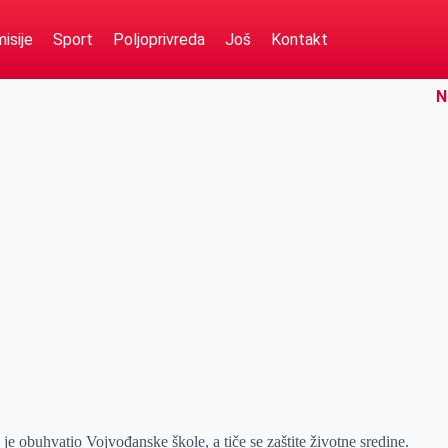
isije
Sport
Poljoprivreda
Još
Kontakt
N
e obuhvatio Vojvođanske škole, a tiče se zaštite životne sredine.