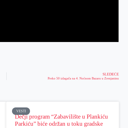
SLEDEĆE
Preko 50 izlagača na 4. Noćnom Bazaru u Zrenjaninu
VESTI
Dečji program “Zabavilište u Plankiću
Parkiću” biće održan u toku gradske