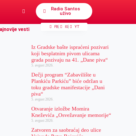
Radio Santos
uživo
FB
IG
YT
ajnovije vesti
Iz Gradske bašte ispraćeni pozivari
koji besplatnim pivom ulicama
grada pozivaju na 41. „Dane piva“
5. avgust 2026.
Dečji program “Zabavilište u
Plankiću Parkiću” biće održan u
toku gradske manifestacije „Dani
piva“
5. avgust 2026.
Otvaranje izložbe Momira
Kneževića „Osvežavanje memorije“
5. avgust 2026.
Zatvoren za saobraćaj deo ulice