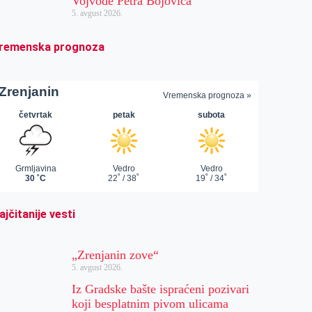
Vojvode Petra Bojovića
5. avgust 2026.
remenska prognoza
ajčitanije vesti
„Zrenjanin zove“
5. avgust 2026.
Iz Gradske bašte ispraćeni pozivari
koji besplatnim pivom ulicama