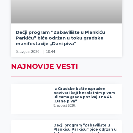
Dečji program “Zabavilište u Plankiću
Parkiću” biće održan u toku gradske
manifestacije „Dani piva“
5. avgust 2026.
10:44
NAJNOVIJE VESTI
Iz Gradske bašte ispraćeni
pozivari koji besplatnim pivom
ulicama grada pozivaju na 41.
„Dane piva“
5. avgust 2026.
Dečji program “Zabavilište u
Plankiću Parkiću” biće održan u