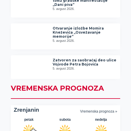
toku gradske manifestacije
„Dani piva“
5. avgust 2026.
Otvaranje izložbe Momira
Kneževića „Osvežavanje
memorije“
5. avgust 2026.
Zatvoren za saobraćaj deo ulice
Vojvode Petra Bojovića
5. avgust 2026.
VREMENSKA PROGNOZA