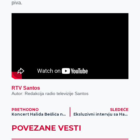
piva.
RTV Santos
Autor: Redakcija radio televizije Santos
PRETHODNO
SLEDEĆE
Koncert Halida Bešlića na 37. Danima piva
Eksluzivni intervju sa Halidom Bešlićem
POVEZANE VESTI