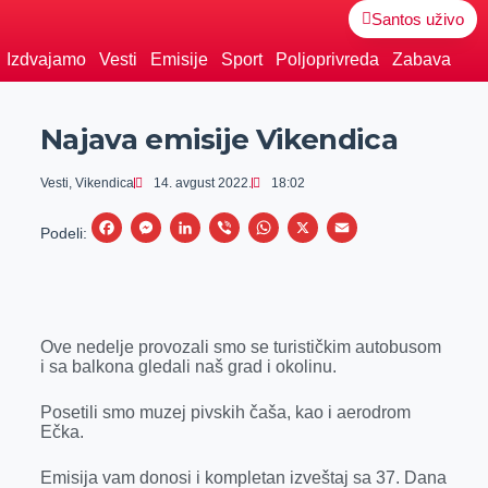
Santos uživo
Izdvajamo
Vesti
Emisije
Sport
Poljoprivreda
Zabava
Najava emisije Vikendica
Vesti
,
Vikendica
14. avgust 2022.
18:02
F
M
L
V
W
X
E
Podeli:
a
e
i
i
h
m
c
s
n
b
a
a
e
s
k
e
t
i
Ove nedelje provozali smo se turističkim autobusom
b
e
e
r
s
l
i sa balkona gledali naš grad i okolinu.
o
n
d
A
o
g
I
p
Posetili smo muzej pivskih čaša, kao i aerodrom
Ečka.
k
e
n
p
r
Emisija vam donosi i kompletan izveštaj sa 37. Dana