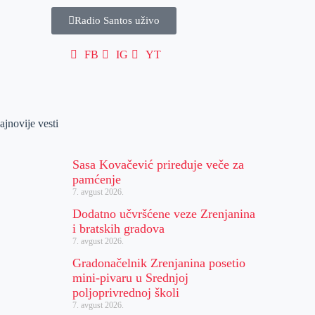
Radio Santos uživo
FB
IG
YT
ajnovije vesti
Sasa Kovačević priređuje veče za
pamćenje
7. avgust 2026.
Dodatno učvršćene veze Zrenjanina
i bratskih gradova
7. avgust 2026.
Gradonačelnik Zrenjanina posetio
mini-pivaru u Srednjoj
poljoprivrednoj školi
7. avgust 2026.