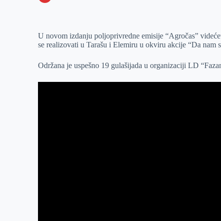
o
n
e
e
a
E
k
g
d
r
t
m
U novom izdanju poljoprivredne emisije “Agročas” videćet
e
I
s
a
se realizovati u Tarašu i Elemiru u okviru akcije “Da nam s
r
n
A
i
p
l
Održana je uspešno 19 gulašijada u organizaciji LD “Faza
p