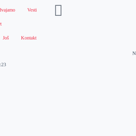
dvajamo
Vesti
t
Još
Kontakt
N
:23