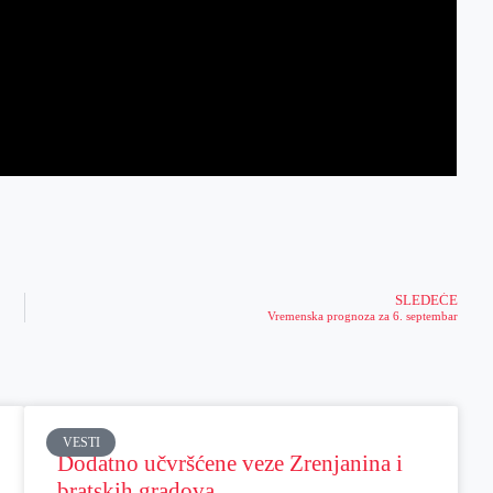
SLEDEĆE
Vremenska prognoza za 6. septembar
VESTI
Dodatno učvršćene veze Zrenjanina i
bratskih gradova