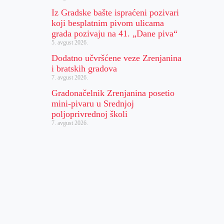
Iz Gradske bašte ispraćeni pozivari
koji besplatnim pivom ulicama
grada pozivaju na 41. „Dane piva“
5. avgust 2026.
Dodatno učvršćene veze Zrenjanina
i bratskih gradova
7. avgust 2026.
Gradonačelnik Zrenjanina posetio
mini-pivaru u Srednjoj
poljoprivrednoj školi
7. avgust 2026.