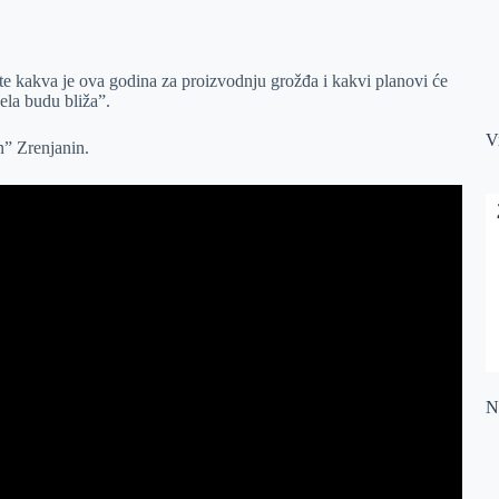
e kakva je ova godina za proizvodnju grožđa i kakvi planovi će
ela budu bliža”.
V
n” Zrenjanin.
Na