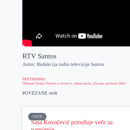
RTV Santos
Autor: Redakcija radio televizije Santos
PRETHODNO
Obilazak Taraša i Elemira u okviru 4. ciklusa akcije „Da nam sela budu bliža“
POVEZANE vesti
VESTI
Sasa Kovačević priređuje veče za
pamćenje