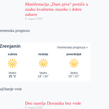
Manifestacija „Dani piva“ protiče u
znaku kvalitetne muzike i dobre
zabave
6. avgust 2026.
remenska prognoza
jčitanije vesti
Deo naselja Duvanika bez vode
4. avgust 2026.