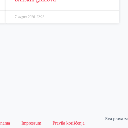
7. avgust 2026.
22:23
Sva prava z
 nama
Impressum
Pravila korišćenja