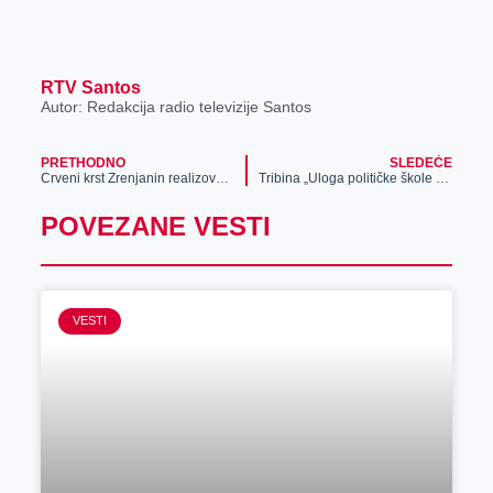
RTV Santos
Autor: Redakcija radio televizije Santos
PRETHODNO
SLEDEĆE
Crveni krst Zrenjanin realizovao pet informativnih radionica iz Programa borbe protiv trgovine ljudima
Tribina „Uloga političke škole Savaze komunista Jugoslavije“
POVEZANE VESTI
VESTI