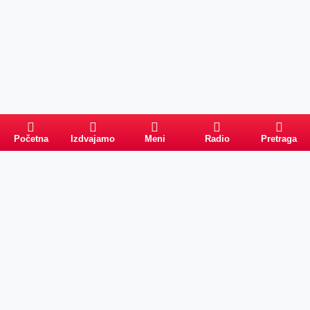
Početna
Izdvajamo
Meni
Radio
Pretraga
Pretraga
Kategorije
Ostalo
Naslovna