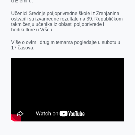
u Elemiru.
Učenici Srednje poljoprivredne škole iz Zrenjanina
ostvarili su izvanredne rezultate na 39. Republičkom
takmičenju učenika iz oblasti poljoprivrede i
hortikulture u Vršcu.
Više o ovim i drugim temama pogledajte u subotu u
17 časova.