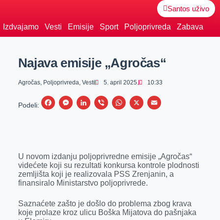
Santos uživo
Izdvajamo
Vesti
Emisije
Sport
Poljoprivreda
Zabava
Najava emisije „Agročas“
Agročas
,
Poljoprivreda
,
Vesti
5. april 2025.
10:33
F
M
L
V
W
X
E
Podeli:
a
e
i
i
h
m
c
s
n
b
a
a
e
s
k
e
t
i
U novom izdanju poljoprivredne emisije „Agročas“
b
e
e
r
s
l
videćete koji su rezultati konkursa kontrole plodnosti
o
n
d
A
zemljišta koji je realizovala PSS Zrenjanin, a
finansiralo Ministarstvo poljoprivrede.
o
g
I
p
k
e
n
p
Saznaćete zašto je došlo do problema zbog krava
koje prolaze kroz ulicu Boška Mijatova do pašnjaka
r