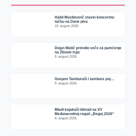
Halid Muslimović stavio koncertnu
tačku na Dane piva
10. avgust 2026.
Dejan Matić priredio veče za pamćenje
na Žitnom trgu
9. avgust 2026.
Gospon Tamburaši i tambure poj…
9. avgust 2026.
Mladi kajakaši blistali na XV
Međunarodnoj regati „Begej 2026“
9. avgust 2026.