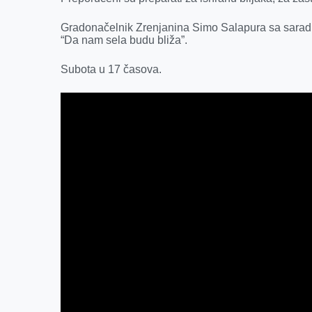
Gradonačelnik Zrenjanina Simo Salapura sa saradni
“Da nam sela budu bliža”.
Subota u 17 časova.