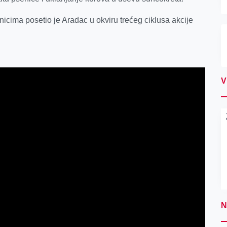
cima posetio je Aradac u okviru trećeg ciklusa akcije
V
N