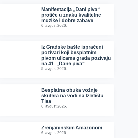
Manifestacija „Dani piva“
protiče u znaku kvalitetne
muzike i dobre zabave
6. avgust 2026.
Iz Gradske bašte ispraćeni
pozivari koji besplatnim
pivom ulicama grada pozivaju
na 41. „Dane piva“
5. avgust 2026.
Besplatna obuka vožnje
skutera na vodi na Izletištu
Tisa
6. avgust 2026.
Zrenjaninskim Amazonom
6. avgust 2026.