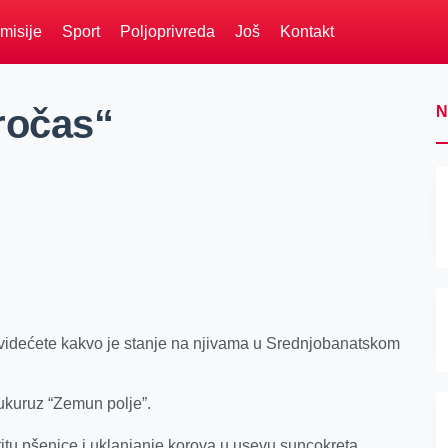
misije
Sport
Poljoprivreda
Još
Kontakt
ročas“
N
 videćete kakvo je stanje na njivama u Srednjobanatskom
kukuruz “Zemun polje”.
titu pšenice i uklanjanje korova u usevu suncokreta.