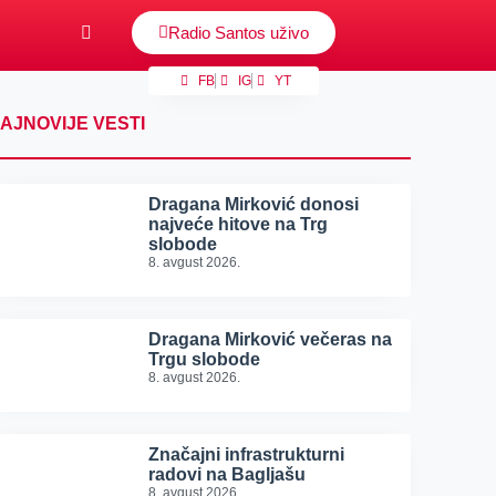
Radio Santos uživo
FB
IG
YT
AJNOVIJE VESTI
Dragana Mirković donosi
najveće hitove na Trg
slobode
8. avgust 2026.
Dragana Mirković večeras na
Trgu slobode
8. avgust 2026.
Značajni infrastrukturni
radovi na Bagljašu
8. avgust 2026.