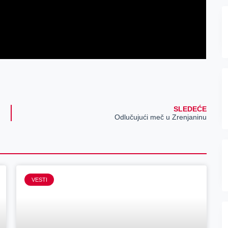
SLEDEĆE
Odlučujući meč u Zrenjaninu
VESTI