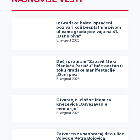
Iz Gradske bašte ispraćeni
pozivari koji besplatnim pivom
ulicama grada pozivaju na 41.
„Dane piva“
5. avgust 2026.
Dečji program “Zabavilište u
Plankiću Parkiću” biće održan u
toku gradske manifestacije
„Dani piva“
5. avgust 2026.
Otvaranje izložbe Momira
Kneževića „Osvežavanje
memorije“
5. avgust 2026.
Zatvoren za saobraćaj deo ulice
Vojvode Petra Bojovića