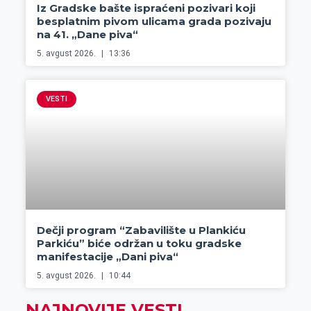
Iz Gradske bašte ispraćeni pozivari koji
besplatnim pivom ulicama grada pozivaju
na 41. „Dane piva“
5. avgust 2026.
13:36
VESTI
Dečji program “Zabavilište u Plankiću
Parkiću” biće održan u toku gradske
manifestacije „Dani piva“
5. avgust 2026.
10:44
NAJNOVIJE VESTI