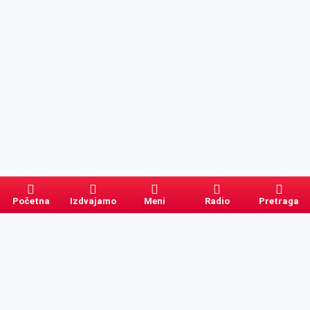
Početna
Izdvajamo
Meni
Radio
Pretraga
Pretraga
Kategorije