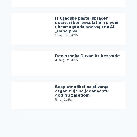
Iz Gradske bašte ispraćeni
pozivari koji besplatnim pivom
ulicama grada pozivaju na 41.
„Dane piva“
5. avgust 2026.
Deo naselja Duvanika bez vode
4. avgust 2026.
Besplatna školica plivanja
organizuje se jedanaestu
godinu zaredom
8. jul 2026.