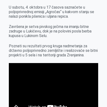
e
I
s
a
U subotu, 4. oktobra u 17 časova saznaćete u
r
n
A
i
poljoprivrednoj emisiji „Agročas“ u kakvom stanju se
nalazi ponikla pšenica i uljana repica.
p
l
p
Završena je setva pivskog ječma na imanju bitne
zadruge u Lukićevu, dok je na polovini posla berba
kupusa u Lukinom Selu.
Poznati su rezultati prvog kruga nadmetanja za
državno poljoprivredno zemljište i realizovaće se bitni
projekti u 5 sela i na teritoriji grada Zrenjanina.