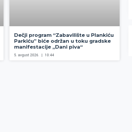
Dečji program “Zabavilište u Plankiću
Parkiću” biće održan u toku gradske
manifestacije „Dani piva“
5. avgust 2026.
10:44