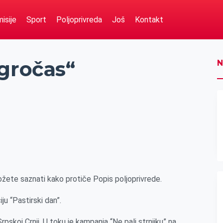
isije
Sport
Poljoprivreda
Još
Kontakt
Agročas“
N
žete saznati kako protiče Popis poljoprivrede.
ju “Pastirski dan”.
Srpskoj Crnji. U toku je kampanja “Ne pali strnjiku” na