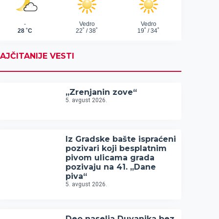
AJČITANIJE VESTI
„Zrenjanin zove“
5. avgust 2026.
Iz Gradske bašte ispraćeni
pozivari koji besplatnim
pivom ulicama grada
pozivaju na 41. „Dane
piva“
5. avgust 2026.
Deo naselja Duvanika bez