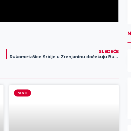
N
SLEDEĆE
Rukometašice Srbije u Zrenjaninu dočekuju Bugarsku, u prvom meču kvalifikacija za Evropsko prvenstvo – utakmica se igra u sredu, od 18 časova
VESTI