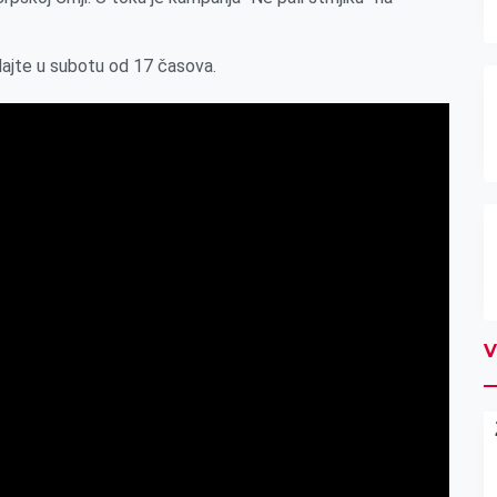
dajte u subotu od 17 časova.
V