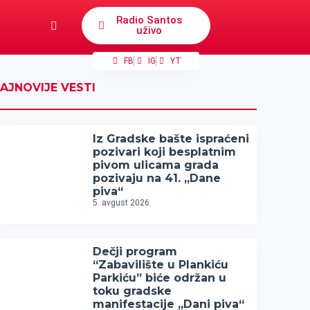
Radio Santos
uživo
FB
IG
YT
AJNOVIJE VESTI
Iz Gradske bašte ispraćeni
pozivari koji besplatnim
pivom ulicama grada
pozivaju na 41. „Dane
piva“
5. avgust 2026.
Dečji program
“Zabavilište u Plankiću
Parkiću” biće održan u
toku gradske
manifestacije „Dani piva“