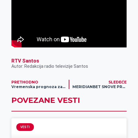
RTV Santos
Autor: Redakcija radio televizije Santos
PRETHODNO
SLEDEĆE
Vremenska prognoza za 10. jun
MERIDIANBET SNOVE PRETVARA U REALNOST: Registruj se, uplati depozit i čeka te 120.000 DINARA!
POVEZANE VESTI
VESTI