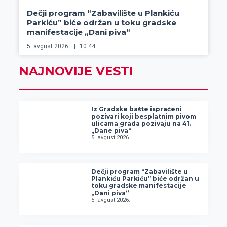
Dečji program “Zabavilište u Plankiću
Parkiću” biće održan u toku gradske
manifestacije „Dani piva“
5. avgust 2026.
10:44
NAJNOVIJE VESTI
Iz Gradske bašte ispraćeni
pozivari koji besplatnim pivom
ulicama grada pozivaju na 41.
„Dane piva“
5. avgust 2026.
Dečji program “Zabavilište u
Plankiću Parkiću” biće održan u
toku gradske manifestacije
„Dani piva“
5. avgust 2026.