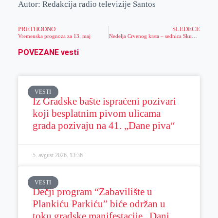
Autor: Redakcija radio televizije Santos
PRETHODNO
SLEDEĆE
Vremenska prognoza za 13. maj
Nedelja Crvenog krsta – sednica Skupštine CK Zrenjanin, dobrovoljno davanje krvi i pokazna vežba, priznanje gradonačelniku
POVEZANE vesti
VESTI
Iz Gradske bašte ispraćeni pozivari
koji besplatnim pivom ulicama
grada pozivaju na 41. „Dane piva“
5. avgust 2026.
13:36
VESTI
Dečji program “Zabavilište u
Plankiću Parkiću” biće održan u
toku gradske manifestacije „Dani