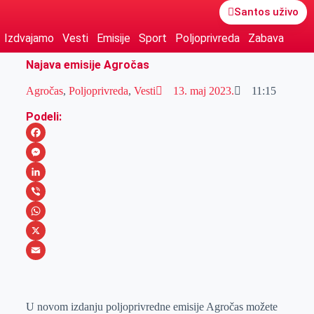
Santos uživo
Izdvajamo
Vesti
Emisije
Sport
Poljoprivreda
Zabava
Najava emisije Agročas
Agročas
,
Poljoprivreda
,
Vesti
13. maj 2023.
11:15
Podeli:
F
a
M
c
e
L
e
s
i
V
b
s
n
i
W
o
e
k
b
h
X
o
n
e
e
a
E
k
g
d
r
t
m
U novom izdanju poljoprivredne emisije Agročas možete
e
I
s
a