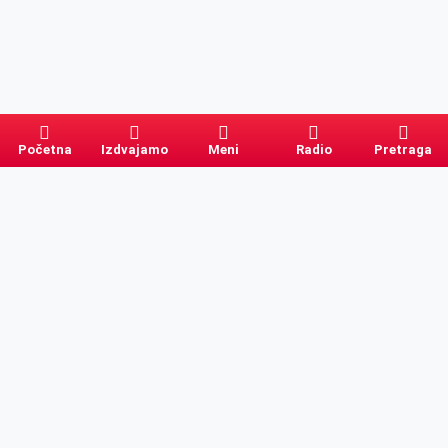
Početna
Izdvajamo
Meni
Radio
Pretraga
Pretraga
Kategorije
Ostalo
Naslovna
Izdvajamo