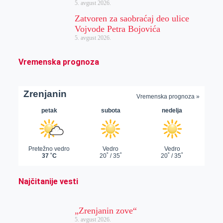
5. avgust 2026.
Zatvoren za saobraćaj deo ulice
Vojvode Petra Bojovića
5. avgust 2026.
Vremenska prognoza
Najčitanije vesti
„Zrenjanin zove“
5. avgust 2026.