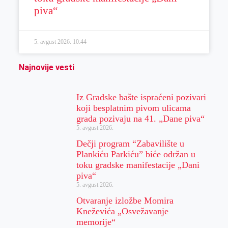
piva“
5. avgust 2026.
10:44
Najnovije vesti
Iz Gradske bašte ispraćeni pozivari
koji besplatnim pivom ulicama
grada pozivaju na 41. „Dane piva“
5. avgust 2026.
Dečji program “Zabavilište u
Plankiću Parkiću” biće održan u
toku gradske manifestacije „Dani
piva“
5. avgust 2026.
Otvaranje izložbe Momira
Kneževića „Osvežavanje
memorije“