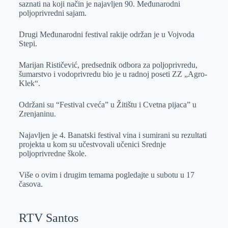
saznati na koji način je najavljen 90. Međunarodni
r
n
A
i
poljoprivredni sajam.
p
l
Drugi Međunarodni festival rakije održan je u Vojvoda
p
Stepi.
Marijan Rističević, predsednik odbora za poljoprivredu,
šumarstvo i vodoprivredu bio je u radnoj poseti ZZ „Agro-
Klek“.
Održani su “Festival cveća” u Žitištu i Cvetna pijaca” u
Zrenjaninu.
Najavljen je 4. Banatski festival vina i sumirani su rezultati
projekta u kom su učestvovali učenici Srednje
poljoprivredne škole.
Više o ovim i drugim temama pogledajte u subotu u 17
časova.
RTV Santos