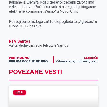
Kajgane iz Elemira, koji u desetoj deceniji života ima
velike planove. Počeli su radovi na izgradnji biogasne
elektrane kompanije „Wabio“ u Novoj Crnji.
Postoji puno razloga zašto da pogledate „Agročas“ u
subotu u 17 časova.
RTV Santos
Autor: Redakcija radio televizije Santos
PRETHODNO
SLEDEĆE
PRILIKA KOJA SE NE PROPUŠTA: Meridian ti poklanja 1.000 DINARA za vikend tiket!
Otvoren najmoderniji salon keramike u Zrenjaninu „Dom design“
POVEZANE VESTI
VESTI