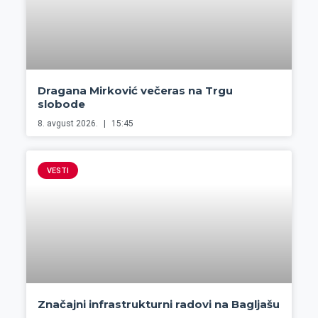
Dragana Mirković večeras na Trgu
slobode
8. avgust 2026.
15:45
VESTI
Značajni infrastrukturni radovi na Bagljašu