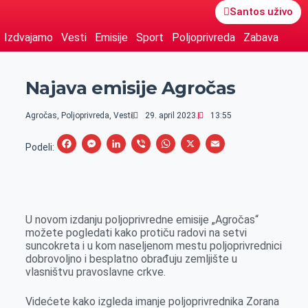
Santos uživo
Izdvajamo
Vesti
Emisije
Sport
Poljoprivreda
Zabava
Najava emisije Agročas
Agročas
,
Poljoprivreda
,
Vesti
29. april 2023.
13:55
F
M
L
V
W
X
E
Podeli:
a
e
i
i
h
m
c
s
n
b
a
a
e
s
k
e
t
i
U novom izdanju poljoprivredne emisije „Agročas“
b
e
e
r
s
l
možete pogledati kako protiču radovi na setvi
o
n
d
A
suncokreta i u kom naseljenom mestu poljoprivrednici
dobrovoljno i besplatno obrađuju zemljište u
o
g
I
p
vlasništvu pravoslavne crkve.
k
e
n
p
r
Videćete kako izgleda imanje poljoprivrednika Zorana