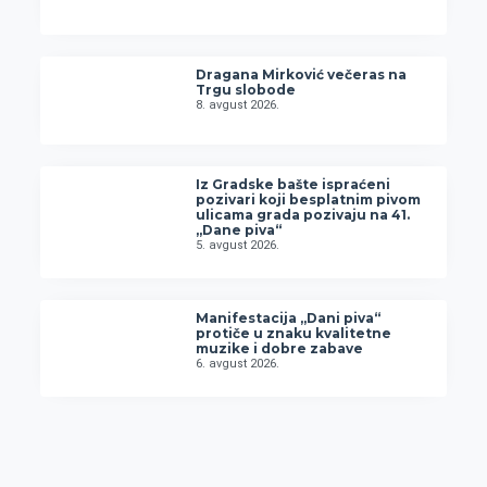
Dragana Mirković večeras na
Trgu slobode
8. avgust 2026.
Iz Gradske bašte ispraćeni
pozivari koji besplatnim pivom
ulicama grada pozivaju na 41.
„Dane piva“
5. avgust 2026.
Manifestacija „Dani piva“
protiče u znaku kvalitetne
muzike i dobre zabave
6. avgust 2026.