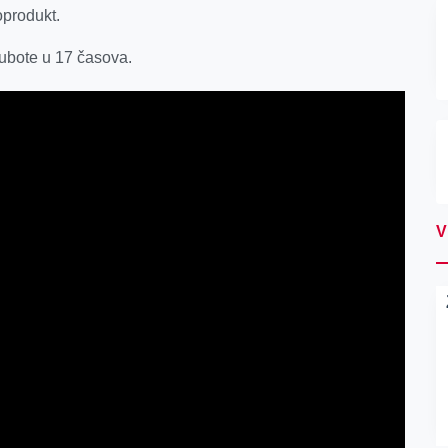
oprodukt.
ubote u 17 časova.
V