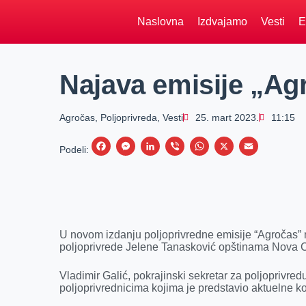
Naslovna
Izdvajamo
Vesti
E
Najava emisije „Ag
Agročas
,
Poljoprivreda
,
Vesti
25. mart 2023.
11:15
F
M
L
V
W
X
E
Podeli:
a
e
i
i
h
m
c
s
n
b
a
a
e
s
k
e
t
i
b
e
e
r
s
l
U novom izdanju poljoprivredne emisije “Agročas” m
o
n
d
A
poljoprivrede Jelene Tanasković opštinama Nova Crn
o
g
I
p
Vladimir Galić, pokrajinski sekretar za poljoprivre
k
e
n
p
poljoprivrednicima kojima je predstavio aktuelne ko
r