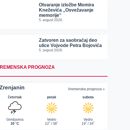
Otvaranje izložbe Momira
Kneževića „Osvežavanje
memorije“
5. avgust 2026.
Zatvoren za saobraćaj deo
ulice Vojvode Petra Bojovića
5. avgust 2026.
REMENSKA PROGNOZA