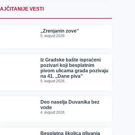
AJČITANIJE VESTI
„Zrenjanin zove“
5. avgust 2026.
Iz Gradske bašte ispraćeni
pozivari koji besplatnim
pivom ulicama grada pozivaju
na 41. „Dane piva“
5. avgust 2026.
Deo naselja Duvanika bez
vode
4. avgust 2026.
Besplatna školica plivanja