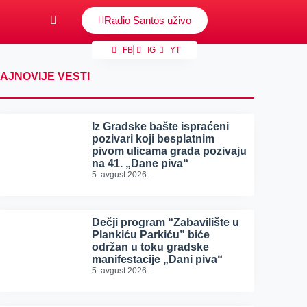
Radio Santos uživo
FB
IG
YT
AJNOVIJE VESTI
Iz Gradske bašte ispraćeni
pozivari koji besplatnim
pivom ulicama grada pozivaju
na 41. „Dane piva“
5. avgust 2026.
Dečji program “Zabavilište u
Plankiću Parkiću” biće
održan u toku gradske
manifestacije „Dani piva“
5. avgust 2026.