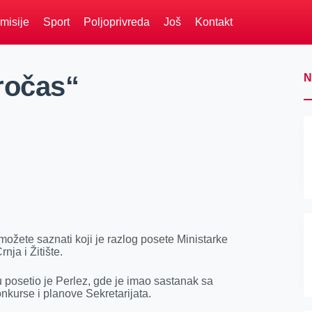
misije
Sport
Poljoprivreda
Još
Kontakt
ročas“
N
ožete saznati koji je razlog posete Ministarke
ja i Žitište.
du posetio je Perlez, gde je imao sastanak sa
nkurse i planove Sekretarijata.