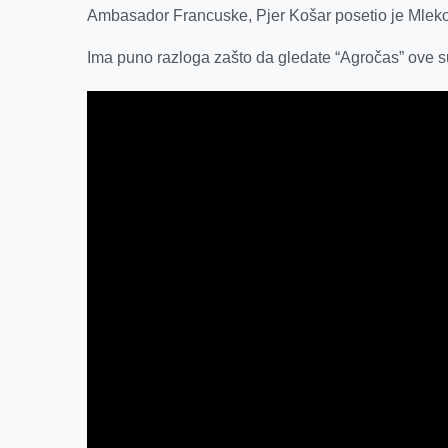
Ambasador Francuske, Pjer Košar posetio je Mlek
Ima puno razloga zašto da gledate “Agročas” ove s