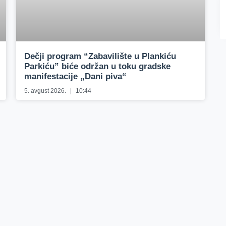
Dečji program “Zabavilište u Plankiću
Parkiću” biće održan u toku gradske
manifestacije „Dani piva“
5. avgust 2026.
10:44