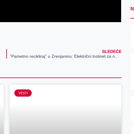
N
SLEDEĆE
“Pametno recikliraj” u Zrenjaninu: Električni trotinet za najvrednijeg reciklera u martu
VESTI