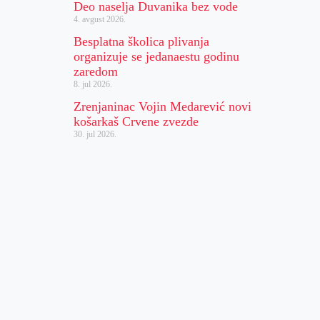
Deo naselja Duvanika bez vode
4. avgust 2026.
Besplatna školica plivanja
organizuje se jedanaestu godinu
zaredom
8. jul 2026.
Zrenjaninac Vojin Medarević novi
košarkaš Crvene zvezde
30. jul 2026.