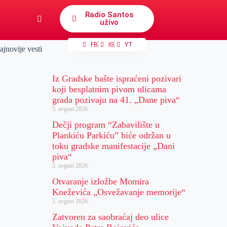
Radio Santos
uživo
FB
IG
YT
ajnovije vesti
Iz Gradske bašte ispraćeni pozivari
koji besplatnim pivom ulicama
grada pozivaju na 41. „Dane piva“
5. avgust 2026.
Dečji program “Zabavilište u
Plankiću Parkiću” biće održan u
toku gradske manifestacije „Dani
piva“
5. avgust 2026.
Otvaranje izložbe Momira
Kneževića „Osvežavanje memorije“
5. avgust 2026.
Zatvoren za saobraćaj deo ulice