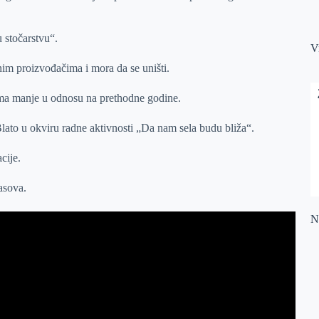
 stočarstvu“.
V
nim proizvođačima i mora da se uništi.
ima manje u odnosu na prethodne godine.
ato u okviru radne aktivnosti „Da nam sela budu bliža“.
cije.
asova.
Na