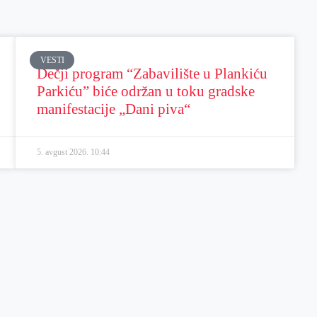
VESTI
Dečji program “Zabavilište u Plankiću
Parkiću” biće održan u toku gradske
manifestacije „Dani piva“
5. avgust 2026.
10:44