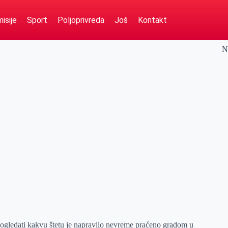
isije
Sport
Poljoprivreda
Još
Kontakt
N
ogledati kakvu štetu je napravilo nevreme praćeno gradom u