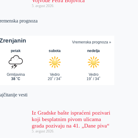
Vojvode Petra Bojovića
5. avgust 2026.
remenska prognoza
jčitanije vesti
Iz Gradske bašte ispraćeni pozivari
koji besplatnim pivom ulicama
grada pozivaju na 41. „Dane piva“
5. avgust 2026.