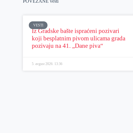
POVEZANE vesti
VESTI
Iz Gradske bašte ispraćeni pozivari
koji besplatnim pivom ulicama grada
pozivaju na 41. „Dane piva“
5. avgust 2026.
13:36