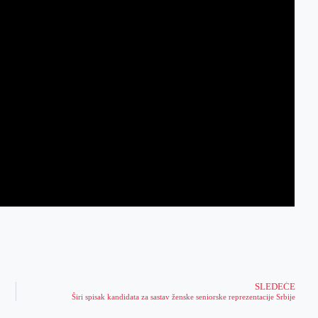
SLEDEĆE
Širi spisak kandidata za sastav ženske seniorske reprezentacije Srbije