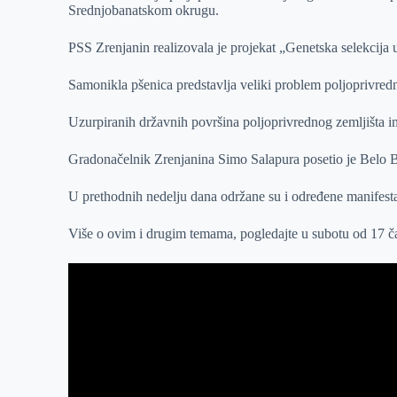
Srednjobanatskom okrugu.
r
n
A
i
p
l
PSS Zrenjanin realizovala je projekat „Genetska selekcija u
p
Samonikla pšenica predstavlja veliki problem poljoprivred
Uzurpiranih državnih površina poljoprivrednog zemljišta 
Gradonačelnik Zrenjanina Simo Salapura posetio je Belo Bl
U prethodnih nedelju dana održane su i određene manifesta
Više o ovim i drugim temama, pogledajte u subotu od 17 č