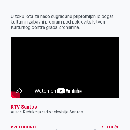
k
g
d
r
t
m
e
I
s
a
U toku leta za naše sugrađane pripremljen je bogat
r
n
A
i
kulturni i zabavni program pod pokroviteljstvom
Kulturnog centra grada Zrenjanina.
p
l
p
RTV Santos
Autor: Redakcija radio televizije Santos
PRETHODNO
SLEDEĆE