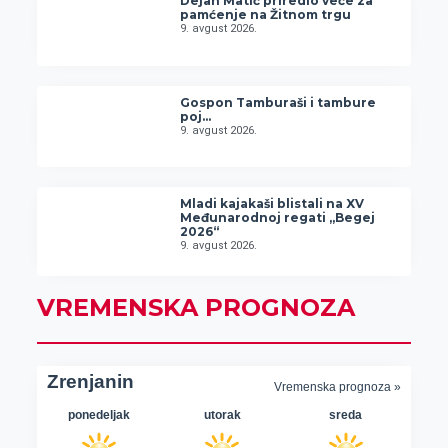
Dejan Matić priredio veče za
pamćenje na Žitnom trgu
9. avgust 2026.
Gospon Tamburaši i tambure
poj…
9. avgust 2026.
Mladi kajakaši blistali na XV
Međunarodnoj regati „Begej
2026“
9. avgust 2026.
VREMENSKA PROGNOZA