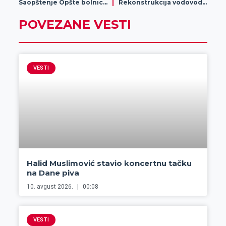
Saopštenje Opšte bolnice Zrenjanin
Rekonstrukcija vodovodne mreže u naselju Mala Amerika
POVEZANE VESTI
VESTI
Halid Muslimović stavio koncertnu tačku
na Dane piva
10. avgust 2026.
00:08
VESTI