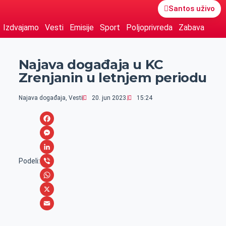
Santos uživo
Izdvajamo
Vesti
Emisije
Sport
Poljoprivreda
Zabava
Najava događaja u KC
Zrenjanin u letnjem periodu
Najava događaja
,
Vesti
20. jun 2023.
15:24
F
a
M
c
e
L
Podeli:
e
s
i
V
b
s
n
i
W
o
e
k
b
h
X
o
n
e
e
a
E