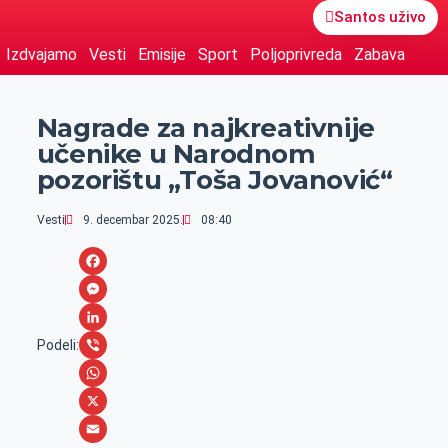
Santos uživo
Izdvajamo
Vesti
Emisije
Sport
Poljoprivreda
Zabava
Nagrade za najkreativnije
učenike u Narodnom
pozorištu „Toša Jovanović“
Vesti
9. decembar 2025.
08:40
F
a
M
c
e
L
Podeli:
e
s
i
V
b
s
n
i
W
o
e
k
b
h
X