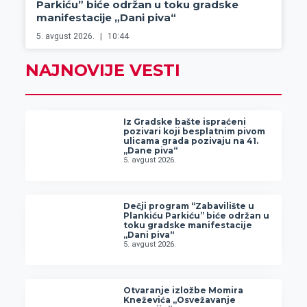
Parkiću” biće održan u toku gradske
manifestacije „Dani piva“
5. avgust 2026.
10:44
NAJNOVIJE VESTI
Iz Gradske bašte ispraćeni
pozivari koji besplatnim pivom
ulicama grada pozivaju na 41.
„Dane piva“
5. avgust 2026.
Dečji program “Zabavilište u
Plankiću Parkiću” biće održan u
toku gradske manifestacije
„Dani piva“
5. avgust 2026.
Otvaranje izložbe Momira
Kneževića „Osvežavanje