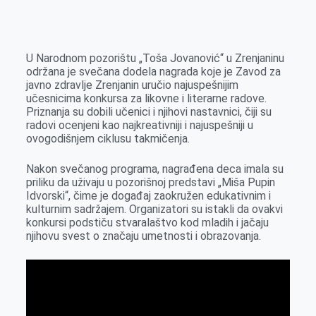
o
n
e
e
a
E
k
g
d
r
t
m
e
I
s
a
U Narodnom pozorištu „Toša Jovanović“ u Zrenjaninu
r
n
A
i
održana je svečana dodela nagrada koje je Zavod za
javno zdravlje Zrenjanin uručio najuspešnijim
p
l
učesnicima konkursa za likovne i literarne radove.
p
Priznanja su dobili učenici i njihovi nastavnici, čiji su
radovi ocenjeni kao najkreativniji i najuspešniji u
ovogodišnjem ciklusu takmičenja.
Nakon svečanog programa, nagrađena deca imala su
priliku da uživaju u pozorišnoj predstavi „Miša Pupin
Idvorski“, čime je događaj zaokružen edukativnim i
kulturnim sadržajem. Organizatori su istakli da ovakvi
konkursi podstiču stvaralaštvo kod mladih i jačaju
njihovu svest o značaju umetnosti i obrazovanja.