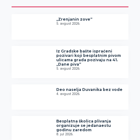
„Zrenjanin zove“
5. avgust 2026.
Iz Gradske bašte ispraćeni
pozivari koji besplatnim pivom
ulicama grada pozivaju na 41.
„Dane piva“
5. avgust 2026.
Deo naselja Duvanika bez vode
4. avgust 2026.
Besplatna školica plivanja
organizuje se jedanaestu
godinu zaredom
8. jul 2026.