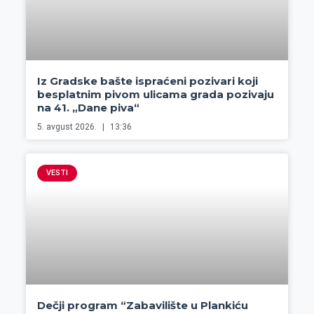
Iz Gradske bašte ispraćeni pozivari koji
besplatnim pivom ulicama grada pozivaju
na 41. „Dane piva“
5. avgust 2026.
13:36
VESTI
Dečji program “Zabavilište u Plankiću