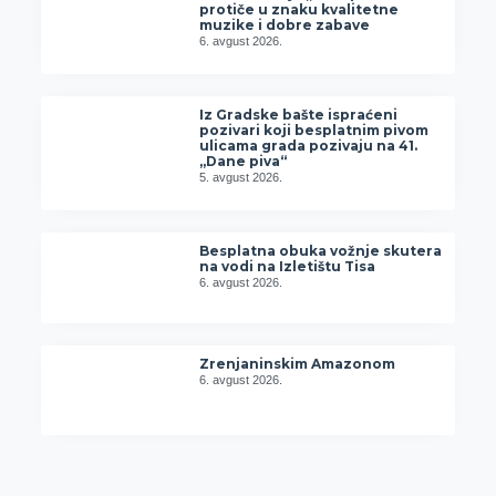
protiče u znaku kvalitetne
muzike i dobre zabave
6. avgust 2026.
Iz Gradske bašte ispraćeni
pozivari koji besplatnim pivom
ulicama grada pozivaju na 41.
„Dane piva“
5. avgust 2026.
Besplatna obuka vožnje skutera
na vodi na Izletištu Tisa
6. avgust 2026.
Zrenjaninskim Amazonom
6. avgust 2026.