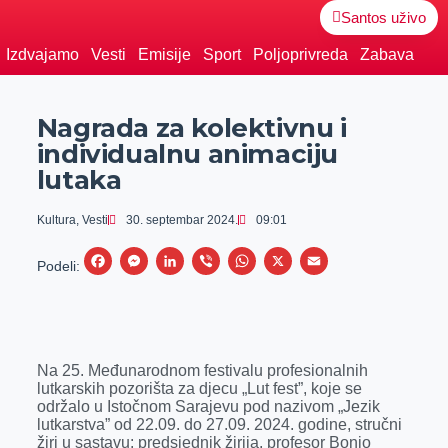
Santos uživo
Izdvajamo
Vesti
Emisije
Sport
Poljoprivreda
Zabava
Nagrada za kolektivnu i
individualnu animaciju
lutaka
Kultura
,
Vesti
30. septembar 2024.
09:01
F
M
L
V
W
X
E
Podeli:
a
e
i
i
h
m
c
s
n
b
a
a
e
s
k
e
t
i
Na 25. Međunarodnom festivalu profesionalnih
b
e
e
r
s
l
lutkarskih pozorišta za djecu „Lut fest”, koje se
o
n
d
A
održalo u Istočnom Sarajevu pod nazivom „Jezik
lutkarstva” od 22.09. do 27.09. 2024. godine, stručni
o
g
I
p
žiri u sastavu: predsjednik žirija, profesor Bonjo