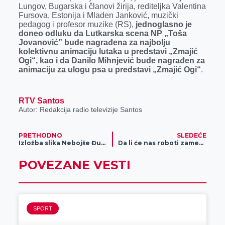
k
e
n
p
Lungov, Bugarska i članovi žirija, rediteljka Valentina
Fursova, Estonija i Mladen Janković, muzički
r
pedagog i profesor muzike (RS),
jednoglasno je
doneo odluku da Lutkarska scena NP „Toša
Jovanović” bude nagrađena za najbolju
kolektivnu animaciju lutaka u predstavi „Zmajić
Ogi“, kao i da Danilo Mihnjević bude nagrađen za
animaciju za ulogu psa u predstavi „Zmajić Ogi“
.
RTV Santos
Autor: Redakcija radio televizije Santos
PRETHODNO
SLEDEĆE
Izložba slika Nebojše Đuranovića „Harmonija opstanka“
Da li će nas roboti zameniti?
POVEZANE VESTI
SPORT