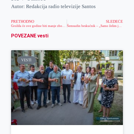
Autor: Redakcija radio televizije Santos
PRETHODNO
SLEDEĆE
Grožđa će ove godine biti manje zbog vremenskih uslova
Šemsudin beskućnik – „Samo želim jednu ženu“
POVEZANE vesti
VESTI