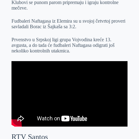
Klubovi se punom parom pripremaju i igraju kontrolne
r
n
A
i
mečeve.
p
l
Fudbaleri Naftagasa iz Elemira su u svojoj četvrtoj proveri
p
savladali Borac iz Šajkaša sa 3:2.
Prvenstvo u Srpskoj ligi grupa Vojvodina kreće 13.
avgusta, a do tada će fudbaleri Naftagasa odigrati još
nekoliko kontrolnih utakmica.
RTV Santos