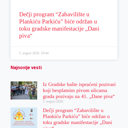
Dečji program “Zabavilište u
Plankiću Parkiću” biće održan u
toku gradske manifestacije „Dani
piva“
5. avgust 2026.
10:44
Najnovije vesti
Iz Gradske bašte ispraćeni pozivari
koji besplatnim pivom ulicama
grada pozivaju na 41. „Dane piva“
5. avgust 2026.
Dečji program “Zabavilište u
Plankiću Parkiću” biće održan u
toku gradske manifestacije „Dani