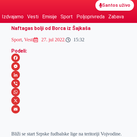
Santos uživo
Izdvajamo
Vesti
Emisije
Sport
Poljoprivreda
Zabava
Naftagas bolji od Borca iz Šajkaša
Sport
,
Vesti
27. jul 2022.
15:32
Podeli:
F
a
M
c
e
L
e
s
i
V
b
s
n
i
W
o
e
k
b
h
X
o
n
e
e
a
E
k
g
d
r
t
m
Bliži se start Srpske fudbalske lige na teritoriji Vojvodine.
e
I
s
a