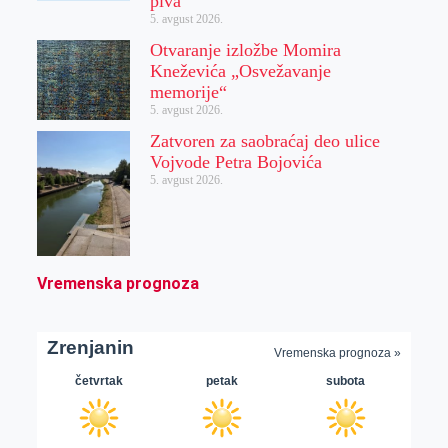
piva“
5. avgust 2026.
Otvaranje izložbe Momira
Kneževića „Osvežavanje
memorije“
5. avgust 2026.
Zatvoren za saobraćaj deo ulice
Vojvode Petra Bojovića
5. avgust 2026.
Vremenska prognoza