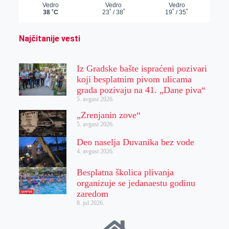
Najčitanije vesti
Iz Gradske bašte ispraćeni pozivari
koji besplatnim pivom ulicama
grada pozivaju na 41. „Dane piva“
5. avgust 2026.
„Zrenjanin zove“
5. avgust 2026.
Deo naselja Duvanika bez vode
4. avgust 2026.
Besplatna školica plivanja
organizuje se jedanaestu godinu
zaredom
8. jul 2026.