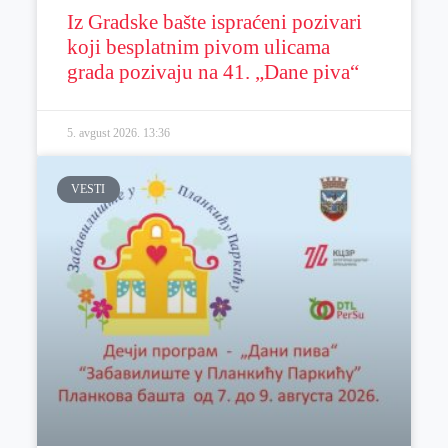
Iz Gradske bašte ispraćeni pozivari
koji besplatnim pivom ulicama
grada pozivaju na 41. „Dane piva“
5. avgust 2026.
13:36
VESTI