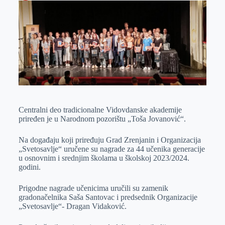
o
n
e
e
a
E
k
g
d
r
t
m
e
I
s
a
r
n
A
i
p
l
p
Centralni deo tradicionalne Vidovdanske akademije
priređen je u Narodnom pozorištu „Toša Jovanović“.
Na događaju koji priređuju Grad Zrenjanin i Organizacija
„Svetosavlje“ uručene su nagrade za 44 učenika generacije
u osnovnim i srednjim školama u školskoj 2023/2024.
godini.
Prigodne nagrade učenicima uručili su zamenik
gradonačelnika Saša Santovac i predsednik Organizacije
„Svetosavlje“- Dragan Vidaković.