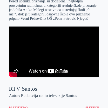
Pored učenika priznanja su dodeljena i najboljim
prosvetnim radnicima, u kategoriji srednje škole priznanje
je dobila Aniko Melegi nastavnica u srednjoj školi „9.
maj“, dok je u kategoriji osnovne škole ovo priznanje
pripalo Vesni Petrović iz OŠ „Petar Petrović Njegoš“.
RTV Santos
Autor: Redakcija radio televizije Santos
PRETHODNO
SLEDEĆE