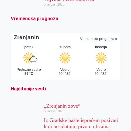
5. avgust 2026.
Vremenska prognoza
Najčitanije vesti
„Zrenjanin zove“
5. avgust 2026.
Iz Gradske bašte ispraćeni pozivari
koji besplatnim pivom ulicama