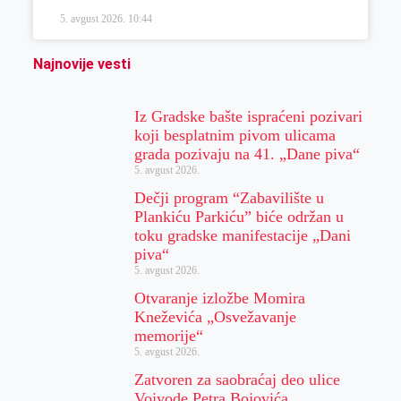
5. avgust 2026.
10:44
Najnovije vesti
Iz Gradske bašte ispraćeni pozivari
koji besplatnim pivom ulicama
grada pozivaju na 41. „Dane piva“
5. avgust 2026.
Dečji program “Zabavilište u
Plankiću Parkiću” biće održan u
toku gradske manifestacije „Dani
piva“
5. avgust 2026.
Otvaranje izložbe Momira
Kneževića „Osvežavanje
memorije“
5. avgust 2026.
Zatvoren za saobraćaj deo ulice
Vojvode Petra Bojovića