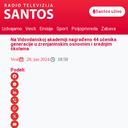
Santos uživo
Izdvajamo
Vesti
Emisije
Sport
Poljoprivreda
Zabava
Na Vidovdanskoj akademiji nagrađeno 44 učenika
generacije u zrenjaninskim osnovnim i srednjim
školama
Vesti
28. jun 2024.
18:50
Podeli:
F
a
M
c
e
L
e
s
i
V
b
s
n
i
W
o
e
k
b
h
X