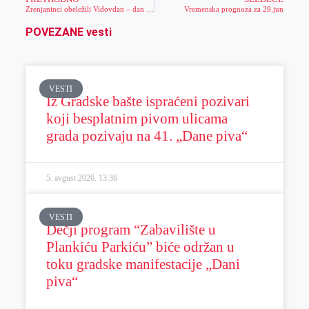
Zrenjaninci obeležili Vidovdan – dan sećanja na kosovsku bitku i poginule u ratovima
Vremenska prognoza za 29.jun
POVEZANE vesti
VESTI
Iz Gradske bašte ispraćeni pozivari
koji besplatnim pivom ulicama
grada pozivaju na 41. „Dane piva“
5. avgust 2026.
13:36
VESTI
Dečji program “Zabavilište u
Plankiću Parkiću” biće održan u
toku gradske manifestacije „Dani
piva“