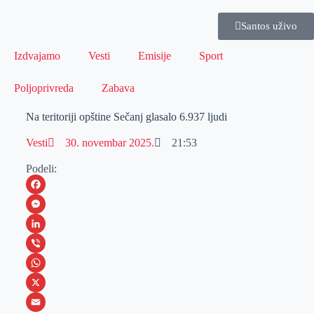
Santos uživo
Izdvajamo
Vesti
Emisije
Sport
Poljoprivreda
Zabava
Na teritoriji opštine Sečanj glasalo 6.937 ljudi
Vesti
30. novembar 2025.
21:53
Podeli:
F
a
M
c
e
L
e
s
i
V
b
s
n
i
W
o
e
k
b
h
X