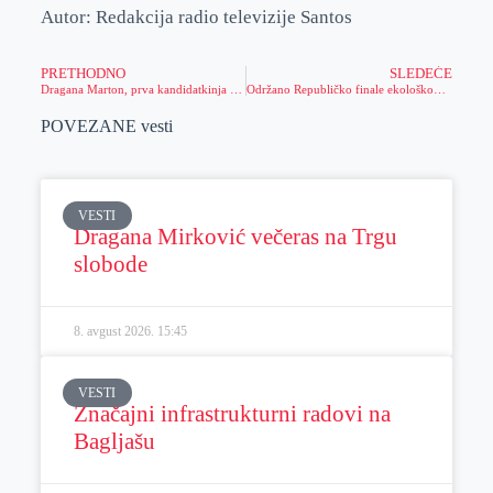
Autor: Redakcija radio televizije Santos
PRETHODNO
SLEDEĆE
Dragana Marton, prva kandidatkinja sa liste “Aleksandar Vučić – Najbolje za Sečanj” i Nebojša Meljanac, drugi kandidat sa liste glasali su danas
Održano Republičko finale ekološkog takmičenja „Prljavo ili čisto, nije isto!“
POVEZANE vesti
VESTI
Dragana Mirković večeras na Trgu
slobode
8. avgust 2026.
15:45
VESTI
Značajni infrastrukturni radovi na
Bagljašu