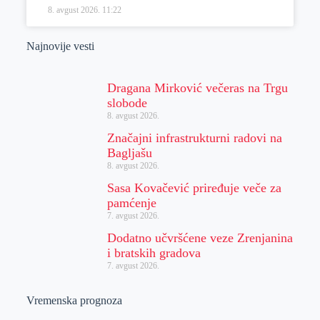
8. avgust 2026.
11:22
Najnovije vesti
Dragana Mirković večeras na Trgu
slobode
8. avgust 2026.
Značajni infrastrukturni radovi na
Bagljašu
8. avgust 2026.
Sasa Kovačević priređuje veče za
pamćenje
7. avgust 2026.
Dodatno učvršćene veze Zrenjanina
i bratskih gradova
7. avgust 2026.
Vremenska prognoza