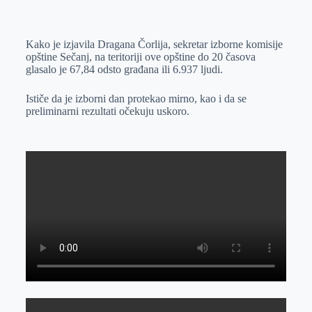
o
n
e
e
a
E
k
g
d
r
t
m
Kako je izjavila Dragana Čorlija, sekretar izborne komisije
e
I
s
a
opštine Sečanj, na teritoriji ove opštine do 20 časova
r
n
A
i
glasalo je 67,84 odsto građana ili 6.937 ljudi.
p
l
Ističe da je izborni dan protekao mirno, kao i da se
p
preliminarni rezultati očekuju uskoro.