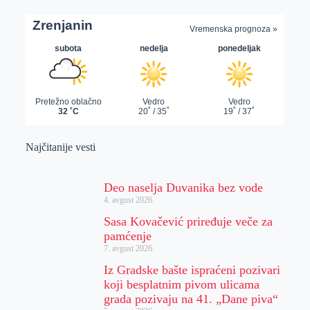
Najčitanije vesti
Deo naselja Duvanika bez vode
4. avgust 2026.
Sasa Kovačević priređuje veče za
pamćenje
7. avgust 2026.
Iz Gradske bašte ispraćeni pozivari
koji besplatnim pivom ulicama
grada pozivaju na 41. „Dane piva“