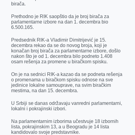
k
e
n
p
birača.
r
Prethodno je RIK saopštio da je broj birača za
parlamentarne izbore na dan 1. decembra bio
6.500.165.
Predsednik RIK-a Vladimir Dimitrijević je 15.
decembra rekao da se do novog broja, koji je
konačan broj birača za parlamentarne izbore, došlo
nakon što je od 1. decembra bilo podneto 1.408
osam rešenja za promene u biračkom spisku.
On je na sednici RIK-a kazao da se podneta rešenja
o promenama u biračkom spisku odnose na sve
jedinice lokalne samouprave, na svim biračkim
mestima, na dan 15. decembra.
U Srbiji se danas održavaju vanredni parlamentarni,
lokalni i pokrajinski izbori.
Na parlamentarnim izborima učestvuje 18 izbornih
lista, pokrajinskim 13, a u Beogradu je 14 lista
kandidovalo svoje predstavnike.