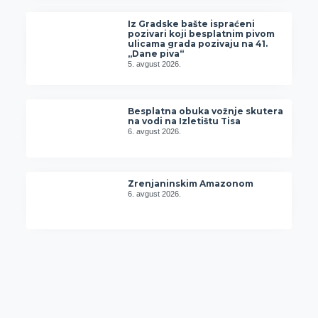
Iz Gradske bašte ispraćeni
pozivari koji besplatnim pivom
ulicama grada pozivaju na 41.
„Dane piva“
5. avgust 2026.
Besplatna obuka vožnje skutera
na vodi na Izletištu Tisa
6. avgust 2026.
Zrenjaninskim Amazonom
6. avgust 2026.