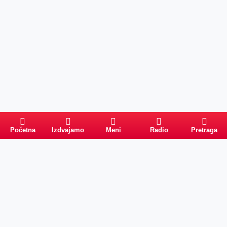
Početna
Izdvajamo
Meni
Radio
Pretraga
Pretraga
Kategorije