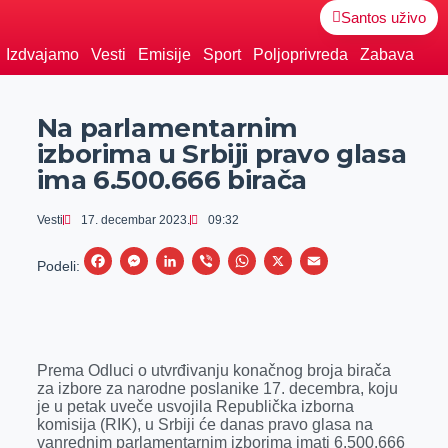
Santos uživo
Izdvajamo
Vesti
Emisije
Sport
Poljoprivreda
Zabava
Na parlamentarnim
izborima u Srbiji pravo glasa
ima 6.500.666 birača
Vesti
17. decembar 2023.
09:32
F
M
L
V
W
X
E
Podeli:
a
e
i
i
h
m
c
s
n
b
a
a
e
s
k
e
t
i
Prema Odluci o utvrđivanju konačnog broja birača
b
e
e
r
s
l
za izbore za narodne poslanike 17. decembra, koju
o
n
d
A
je u petak uveče usvojila Republička izborna
komisija (RIK), u Srbiji će danas pravo glasa na
o
g
I
p
vanrednim parlamentarnim izborima imati 6.500.666