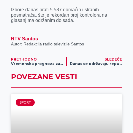
Izbore danas prati 5.587 domaćih i stranih
posmatrača, što je rekordan broj kontrolora na
glasanjima održanim do sada.
RTV Santos
Autor: Redakcija radio televizije Santos
PRETHODNO
SLEDEĆE
Vremenska prognoza za 17. decembar
Danas se održavaju republički i pokrajinski izbori
POVEZANE VESTI
SPORT