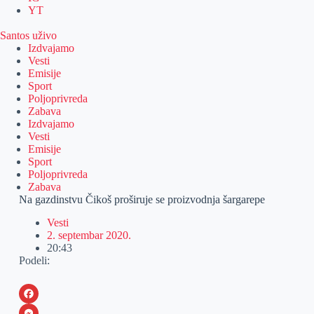
YT
Santos uživo
Izdvajamo
Vesti
Emisije
Sport
Poljoprivreda
Zabava
Izdvajamo
Vesti
Emisije
Sport
Poljoprivreda
Zabava
Na gazdinstvu Čikoš proširuje se proizvodnja šargarepe
Vesti
2. septembar 2020.
20:43
Podeli:
F