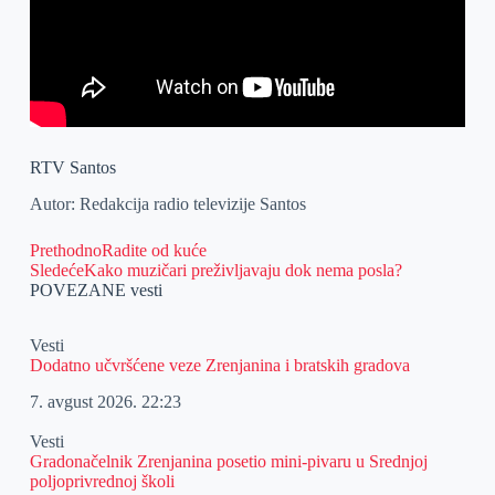
RTV Santos
Autor: Redakcija radio televizije Santos
Prethodno
Radite od kuće
Sledeće
Kako muzičari preživljavaju dok nema posla?
POVEZANE vesti
Vesti
Dodatno učvršćene veze Zrenjanina i bratskih gradova
7. avgust 2026.
22:23
Vesti
Gradonačelnik Zrenjanina posetio mini-pivaru u Srednjoj
poljoprivrednoj školi