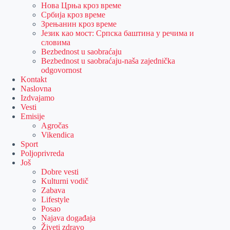
Нова Црња кроз време
Србија кроз време
Зрењанин кроз време
Језик као мост: Српска баштина у речима и
словима
Bezbednost u saobraćaju
Bezbednost u saobraćaju-naša zajednička
odgovornost
Kontakt
Naslovna
Izdvajamo
Vesti
Emisije
Agročas
Vikendica
Sport
Poljoprivreda
Još
Dobre vesti
Kulturni vodič
Zabava
Lifestyle
Posao
Najava događaja
Živeti zdravo