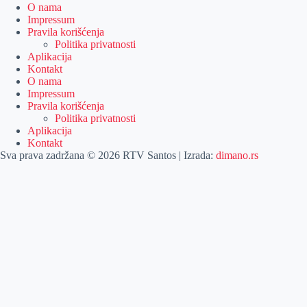
O nama
Impressum
Pravila korišćenja
Politika privatnosti
Aplikacija
Kontakt
O nama
Impressum
Pravila korišćenja
Politika privatnosti
Aplikacija
Kontakt
Sva prava zadržana © 2026 RTV Santos | Izrada:
dimano.rs
Pretraga
Pretraga
Kategorije
Naslovna
Izdvajamo
Vesti
Emisije
Agročas