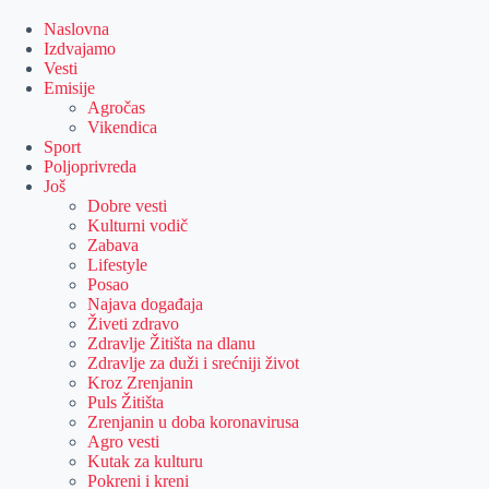
Skip
to
Naslovna
content
Izdvajamo
Vesti
Emisije
Agročas
Vikendica
Sport
Poljoprivreda
Još
Dobre vesti
Kulturni vodič
Zabava
Lifestyle
Posao
Najava događaja
Živeti zdravo
Zdravlje Žitišta na dlanu
Zdravlje za duži i srećniji život
Kroz Zrenjanin
Puls Žitišta
Zrenjanin u doba koronavirusa
Agro vesti
Kutak za kulturu
Pokreni i kreni