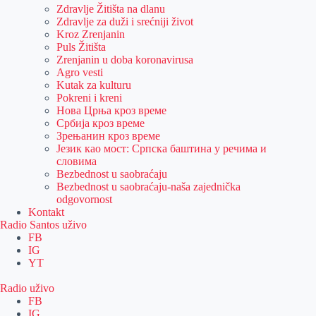
Zdravlje Žitišta na dlanu
Zdravlje za duži i srećniji život
Kroz Zrenjanin
Puls Žitišta
Zrenjanin u doba koronavirusa
Agro vesti
Kutak za kulturu
Pokreni i kreni
Нова Црња кроз време
Србија кроз време
Зрењанин кроз време
Језик као мост: Српска баштина у речима и
словима
Bezbednost u saobraćaju
Bezbednost u saobraćaju-naša zajednička
odgovornost
Kontakt
Radio Santos uživo
FB
IG
YT
Radio uživo
FB
IG