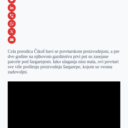
a
M
c
e
L
e
s
i
V
b
s
n
i
W
o
e
k
b
h
X
o
n
e
e
a
E
Cela porodica Čikoš bavi se povrtarskom proizvodnjom, a pre
k
g
d
r
t
m
dve godine na njihovom gazdinstvu prvi put su zasejane
parcele pod šargarepom. Iako ulaganja nisu mala, ovi povrtari
e
I
s
a
sve više proširuju proizvodnju šargarepe, kojom su veoma
r
n
A
i
zadovoljni.
p
l
p