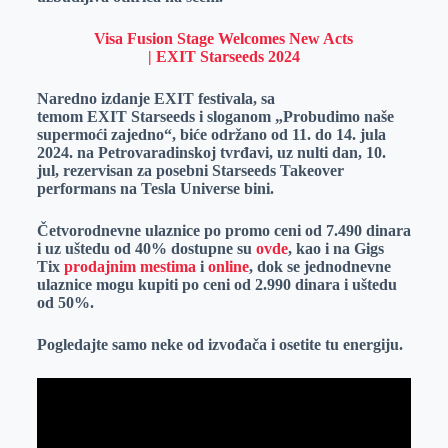
Visa Fusion Stage Welcomes New Acts
| EXIT Starseeds 2024
Naredno izdanje EXIT festivala, sa
temom EXIT Starseeds i sloganom „Probudimo naše
supermoći zajedno“, biće održano od 11. do 14. jula
2024. na Petrovaradinskoj tvrđavi, uz nulti dan, 10.
jul, rezervisan za posebni Starseeds Takeover
performans na Tesla Universe bini.
Četvorodnevne ulaznice po promo ceni od 7.490 dinara
i uz uštedu od 40% dostupne su
ovde
, kao i na Gigs
Tix
prodajnim mestima
i
online
, dok se jednodnevne
ulaznice mogu kupiti po ceni od 2.990 dinara i uštedu
od 50%.
Pogledajte samo neke od izvođača i osetite tu energiju.