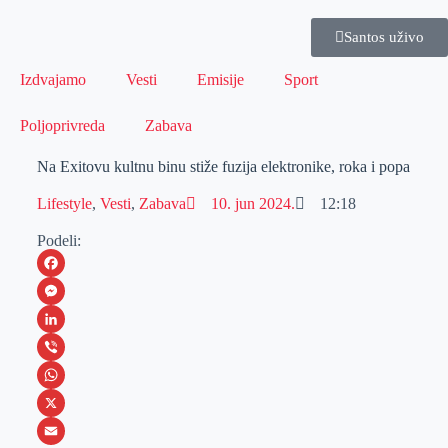
Santos uživo
Izdvajamo
Vesti
Emisije
Sport
Poljoprivreda
Zabava
Na Exitovu kultnu binu stiže fuzija elektronike, roka i popa
Lifestyle
,
Vesti
,
Zabava
10. jun 2024.
12:18
Podeli:
F
a
M
c
e
L
e
s
i
V
b
s
n
i
W
o
e
k
b
h
X