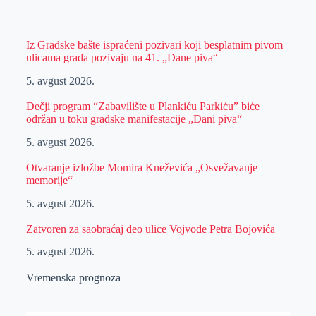
Iz Gradske bašte ispraćeni pozivari koji besplatnim pivom
ulicama grada pozivaju na 41. „Dane piva“
5. avgust 2026.
Dečji program “Zabavilište u Plankiću Parkiću” biće
održan u toku gradske manifestacije „Dani piva“
5. avgust 2026.
Otvaranje izložbe Momira Kneževića „Osvežavanje
memorije“
5. avgust 2026.
Zatvoren za saobraćaj deo ulice Vojvode Petra Bojovića
5. avgust 2026.
Vremenska prognoza