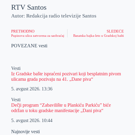
RTV Santos
Autor: Redakcija radio televizije Santos
PRETHODNO
SLEDEĆE
Pupinova ulica zatvorena za saobraćaj
Banatska bajka-leto u Gradskoj bašti
POVEZANE vesti
Vesti
Iz Gradske bašte ispraćeni pozivari koji besplatnim pivom
ulicama grada pozivaju na 41. „Dane piva“
5. avgust 2026.
13:36
Vesti
Dečji program “Zabavilište u Plankiću Parkiću” biće
održan u toku gradske manifestacije „Dani piva“
5. avgust 2026.
10:44
Najnovije vesti