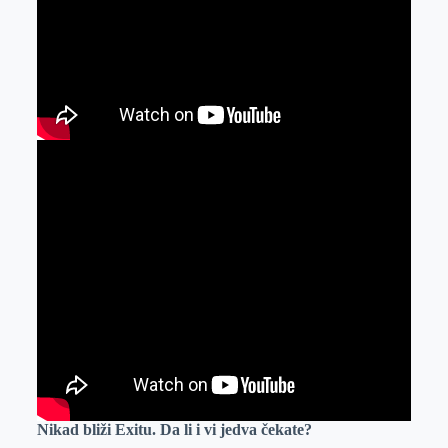
Nikad bliži Exitu. Da li i vi jedva čekate?