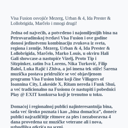
o
n
e
e
a
E
k
g
d
r
t
m
Visa Fusion osvojiće Mezerg, Urban & 4, Ida Prester &
e
I
s
a
Lollobrigida, Marčelo i mnogi drugi!
r
n
A
i
Jedna od najvećih, a potvrđeno i najomiljenijih bina na
p
l
Petrovaradinskoj tvrđavi Visa Fusion i ove godine
donosi jedinstvenu kombinaciju zvukova iz sveta,
p
regiona i zemlje. Mezerg, Urban & 4, Ida Prester &
Lollobrigida, Marčelo, Marko Louis, u okviru Hali
Gali showcase-a nastupiće Vizelj, Proto Tip i
Sitzpinker, zatim Iva Lorens, Nika Turković, Filip
Baloš, Luka Rajić i Zhiva, a još imena tek stiže!
Šarena
muzička postava pridružiće se već objavljenom
programu Visa Fusion bine koji čine Villagers of
Ioannina City, Lakeside X, Ritam nereda i Funk Shui,
a već tradicionalno na Fusionu će nastupiti i pobednici
Play @ EXIT konkursa koji je trenutno u toku.
Domaćoj i regionalnoj publici najinteresantnija bina,
sada već široko poznata i kao „bina domaćica”, doneće
publici najrazličitije ritmove za ples i nezaboravna 4
dana provedena uz muzičke veterane ali i nova,
uzbudljiva otkrića na sceni.