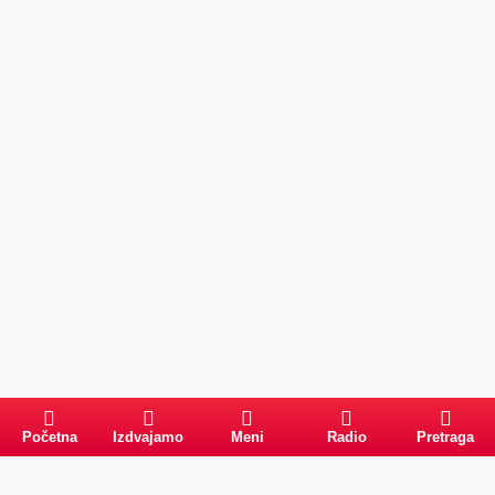
Početna
Izdvajamo
Meni
Radio
Pretraga
PRETRAGA