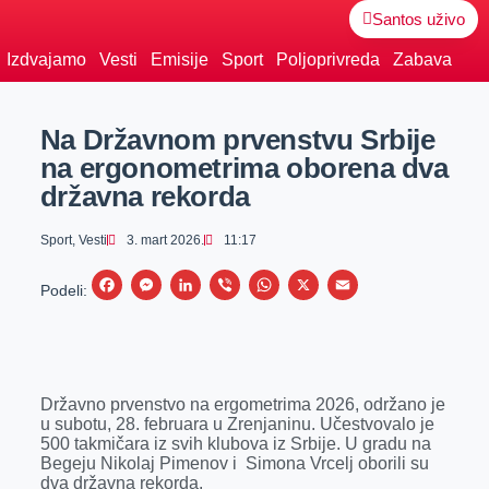
Santos uživo
Izdvajamo
Vesti
Emisije
Sport
Poljoprivreda
Zabava
Na Državnom prvenstvu Srbije
na ergonometrima oborena dva
državna rekorda
Sport
,
Vesti
3. mart 2026.
11:17
F
M
L
V
W
X
E
Podeli:
a
e
i
i
h
m
c
s
n
b
a
a
e
s
k
e
t
i
Državno prvenstvo na ergometrima 2026, održano je
b
e
e
r
s
l
u subotu, 28. februara u Zrenjaninu. Učestvovalo je
o
n
d
A
500 takmičara iz svih klubova iz Srbije. U gradu na
Begeju Nikolaj Pimenov i Simona Vrcelj oborili su
o
g
I
p
dva državna rekorda.