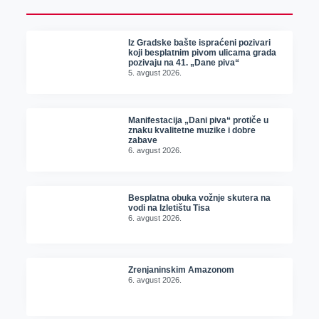
Iz Gradske bašte ispraćeni pozivari
koji besplatnim pivom ulicama grada
pozivaju na 41. „Dane piva“
5. avgust 2026.
Manifestacija „Dani piva“ protiče u
znaku kvalitetne muzike i dobre
zabave
6. avgust 2026.
Besplatna obuka vožnje skutera na
vodi na Izletištu Tisa
6. avgust 2026.
Zrenjaninskim Amazonom
6. avgust 2026.