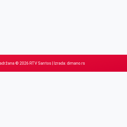
adržana © 2026 RTV Santos | Izrada:
dimano.rs