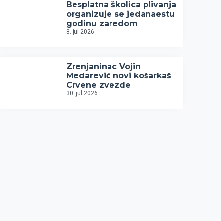
Besplatna školica plivanja
organizuje se jedanaestu
godinu zaredom
8. jul 2026.
Zrenjaninac Vojin
Medarević novi košarkaš
Crvene zvezde
30. jul 2026.