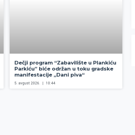
Dečji program “Zabavilište u Plankiću
Parkiću” biće održan u toku gradske
manifestacije „Dani piva“
5. avgust 2026.
10:44