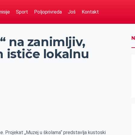
isije
Sport
Poljoprivreda
Još
Kontakt
 na zanimljiv,
N
 ističe lokalnu
đe. Projekat „Muzej u školama“ predstavlja kustoski