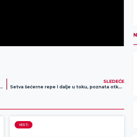
N
SLEDEĆE
 organizovao obuku za edukatore u programu borbe protiv trgovine ljudima
Setva šećerne repe i dalje u toku, poznata otkupna cena, očekivanja proizvođača velika
VESTI