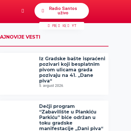
Radio Santos
uživo
FB
IG
YT
AJNOVIJE VESTI
Iz Gradske bašte ispraćeni
pozivari koji besplatnim
pivom ulicama grada
pozivaju na 41. „Dane
piva“
5. avgust 2026.
Dečji program
“Zabavilište u Plankiću
Parkiću” biće održan u
toku gradske
manifestacije „Dani piva“