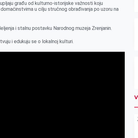
pljaju građu od kulturno-istorijske važnosti koju
 domaćinstvima u cilju stručnog obrađivanja po uzoru na
deljenja i stalnu postavku Narodnog muzeja Zrenjanin.
uju i edukuju se o lokalnoj kulturi.
V