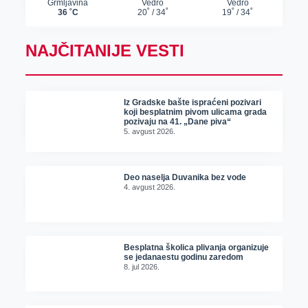
NAJČITANIJE VESTI
Iz Gradske bašte ispraćeni pozivari
koji besplatnim pivom ulicama grada
pozivaju na 41. „Dane piva“
5. avgust 2026.
Deo naselja Duvanika bez vode
4. avgust 2026.
Besplatna školica plivanja organizuje
se jedanaestu godinu zaredom
8. jul 2026.