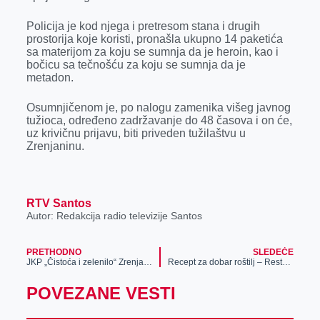
k
e
n
p
Policija je kod njega i pretresom stana i drugih
r
prostorija koje koristi, pronašla ukupno 14 paketića
sa materijom za koju se sumnja da je heroin, kao i
bočicu sa tečnošću za koju se sumnja da je
metadon.
Osumnjičenom je, po nalogu zamenika višeg javnog
tužioca, određeno zadržavanje do 48 časova i on će,
uz krivičnu prijavu, biti priveden tužilaštvu u
Zrenjaninu.
RTV Santos
Autor: Redakcija radio televizije Santos
PRETHODNO
SLEDEĆE
JKP „Čistoća i zelenilo“ Zrenjanin: Radno vreme tokom praznika
Recept za dobar roštilj – Restoran „Bjeko“ Zrenjanin
POVEZANE VESTI