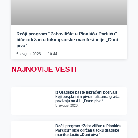
Dečji program “Zabavilište u Plankiću Parkiću”
biće održan u toku gradske manifestacije „Dani
piva“
5. avgust 2026.
10:44
NAJNOVIJE VESTI
Iz Gradske bašte ispraćeni pozivari
koji besplatnim pivom ulicama grada
pozivaju na 41. „Dane piva“
5. avgust 2026.
Dečji program “Zabavilište u Plankiću
Parkiću” biće održan u toku gradske
manifestacije „Dani piva“