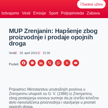
Santos uživo
Izdvajamo
Vesti
Emisije
Sport
Poljoprivreda
Zabava
MUP Zrenjanin: Hapšenje zbog
proizvodnje i prodaje opojnih
droga
Vesti
29. april 2022.
15:30
F
M
L
V
W
X
E
Podeli:
a
e
i
i
h
m
c
s
n
b
a
a
e
s
k
e
t
i
Pripadnici Ministarstva unutrašnjih poslova u
b
e
e
r
s
l
Zrenjaninu uhapsili su G. V. (1986) iz Zrenjanina,
o
n
d
A
zbog postojanja osnova sumnje da je izvršio krivično
delo neovlašćena proizvodnja i stavljanje u promet
o
g
I
p
opojnih droga.