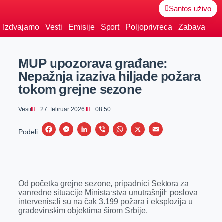
Santos uživo
Izdvajamo
Vesti
Emisije
Sport
Poljoprivreda
Zabava
MUP upozorava građane:
Nepažnja izaziva hiljade požara
tokom grejne sezone
Vesti
27. februar 2026.
08:50
F
M
L
V
W
X
E
Podeli:
a
e
i
i
h
m
c
s
n
b
a
a
e
s
k
e
t
i
Od početka grejne sezone, pripadnici Sektora za
b
e
e
r
s
l
vanredne situacije Ministarstva unutrašnjih poslova
o
n
d
A
intervenisali su na čak 3.199 požara i eksplozija u
građevinskim objektima širom Srbije.
o
g
I
p