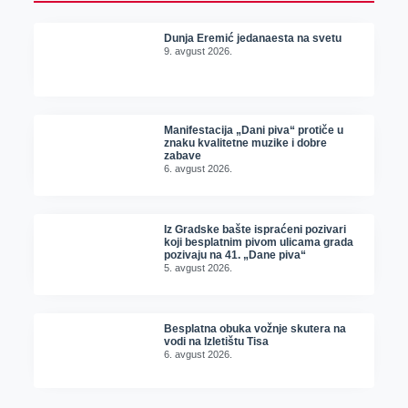
Dunja Eremić jedanaesta na svetu
9. avgust 2026.
Manifestacija „Dani piva“ protiče u
znaku kvalitetne muzike i dobre
zabave
6. avgust 2026.
Iz Gradske bašte ispraćeni pozivari
koji besplatnim pivom ulicama grada
pozivaju na 41. „Dane piva“
5. avgust 2026.
Besplatna obuka vožnje skutera na
vodi na Izletištu Tisa
6. avgust 2026.