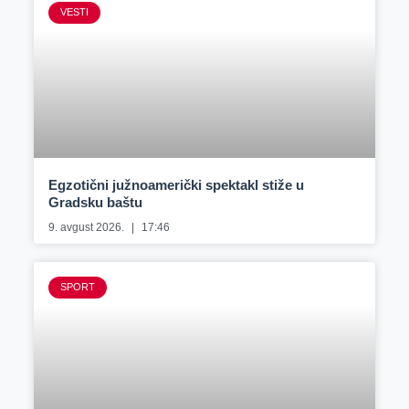
VESTI
Egzotični južnoamerički spektakl stiže u
Gradsku baštu
9. avgust 2026.
17:46
SPORT