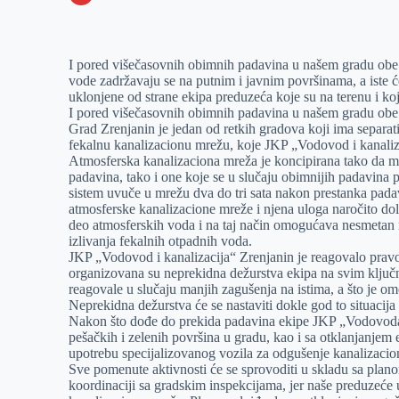
o
n
e
e
a
E
k
g
d
r
t
m
I pored višečasovnih obimnih padavina u našem gradu obe 
e
I
s
a
vode zadržavaju se na putnim i javnim površinama, a iste ć
r
n
A
i
uklonjene od strane ekipa preduzeća koje su na terenu i ko
I pored višečasovnih obimnih padavina u našem gradu obe 
p
l
Grad Zrenjanin je jedan od retkih gradova koji ima separ
p
fekalnu kanalizacionu mrežu, koje JKP „Vodovod i kanaliz
Atmosferska kanalizaciona mreža je koncipirana tako da m
padavina, tako i one koje se u slučaju obimnijih padavina 
sistem uvuče u mrežu dva do tri sata nakon prestanka pada
atmosferske kanalizacione mreže i njena uloga naročito dola
deo atmosferskih voda i na taj način omogućava nesmetan r
izlivanja fekalnih otpadnih voda.
JKP „Vodovod i kanalizacija“ Zrenjanin je reagovalo pra
organizovana su neprekidna dežurstva ekipa na svim ključ
reagovale u slučaju manjih zagušenja na istima, a što je 
Neprekidna dežurstva će se nastaviti dokle god to situacija
Nakon što dođe do prekida padavina ekipe JKP „Vodovoda 
pešačkih i zelenih površina u gradu, kao i sa otklanjanjem
upotrebu specijalizovanog vozila za odgušenje kanalizacio
Sve pomenute aktivnosti će se sprovoditi u skladu sa plano
koordinaciji sa gradskim inspekcijama, jer naše preduzeće