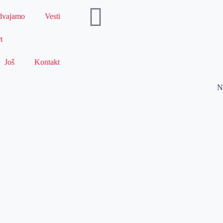
dvajamo
Vesti
t
Još
Kontakt
N