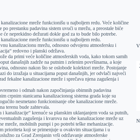
kanalizacione mreže funkcionišu u najboljem redu. Veće količine
e po prestanku padavina sistem uvući u mrežu, a preostale biće
je će neprekidno dežurati dokle god za to bude bilo potrebe.
kanalizacione mreže funkcionišu u najboljem redu.
ativnu kanalizacionu mrežu, odnosno odvojenu atmosfersku i
V
acija“ redovno i planski održava.
ože da primi veće količine atmosferskih voda, kako tokom samih
poput današnjih zadrže na putnim i zelenim površinama, a koje
vina, odnosno nakon što se oslobode kolektori mreže. Postojanje
zi do izražaja u situacijama poput današnjih, jer odvlači najveći
ad fekalne kanalizacione mreže i sprečava njena zagušenja i
vovremeno i odmah nakon započinjanja obimnih padavina
nim crpnim stanicama kanalizacionog sistema grada koje su
omogućilo nesmetano funkcionisanje obe kanalizacione mreže.
 na terenu bude zahtevala.
i kanalizacije“ krenuće sa planskim uklanjanjem voda sa putnih,
 eventualnih zagušenja i kvarova na obe kanalizacione mreže uz
Na
ne mreže, mobilnih pumpi i po potrebi teške mehanizacije.
m prioriteta koji se primenjuje u ovakvim situacijama i u
 uslužno za Grad Zrenjanin vrši održavanje atmosferske