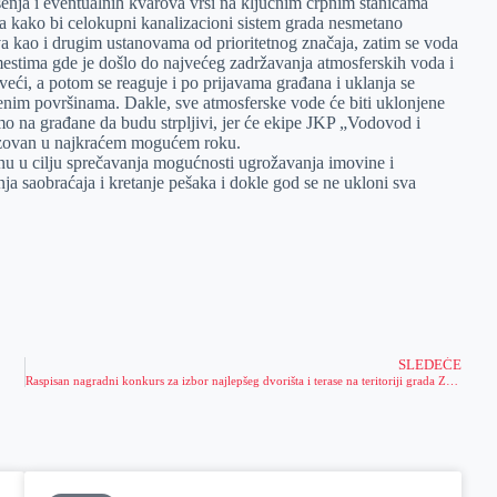
šenja i eventualnih kvarova vrši na ključnim crpnim stanicama
da kako bi celokupni kanalizacioni sistem grada nesmetano
va kao i drugim ustanovama od prioritetnog značaja, zatim se voda
 mestima gde je došlo do najvećeg zadržavanja atmosferskih voda i
eći, a potom se reaguje i po prijavama građana i uklanja se
lenim površinama. Dakle, sve atmosferske vode će biti uklonjene
mo na građane da budu strpljivi, jer će ekipe JKP „Vodovod i
lizovan u najkraćem mogućem roku.
nu u cilju sprečavanja mogućnosti ugrožavanja imovine i
a saobraćaja i kretanje pešaka i dokle god se ne ukloni sva
SLEDEĆE
Raspisan nagradni konkurs za izbor najlepšeg dvorišta i terase na teritoriji grada Zrenjanina