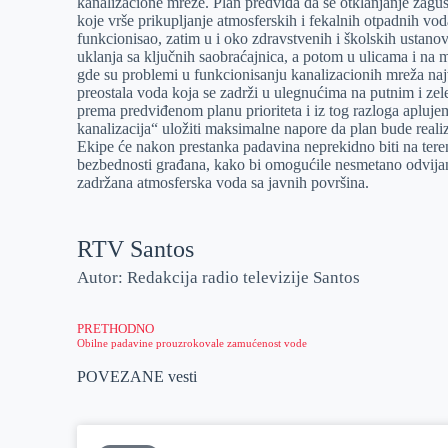
kanalizacione mreže. Plan predviđa da se otklanjanje zagu
koje vrše prikupljanje atmosferskih i fekalnih otpadnih vo
funkcionisao, zatim u i oko zdravstvenih i školskih ustano
uklanja sa ključnih saobraćajnica, a potom u ulicama i na
gde su problemi u funkcionisanju kanalizacionih mreža najv
preostala voda koja se zadrži u ulegnućima na putnim i ze
prema predviđenom planu prioriteta i iz tog razloga apluje
kanalizacija“ uložiti maksimalne napore da plan bude rea
Ekipe će nakon prestanka padavina neprekidno biti na tere
bezbednosti građana, kako bi omogućile nesmetano odvijanj
zadržana atmosferska voda sa javnih površina.
RTV Santos
Autor: Redakcija radio televizije Santos
PRETHODNO
Obilne padavine prouzrokovale zamućenost vode
POVEZANE vesti