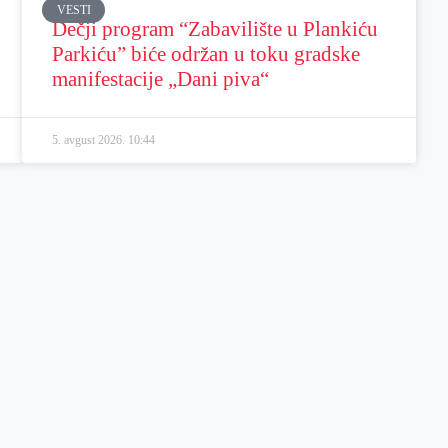
VESTI
Dečji program “Zabavilište u Plankiću
Parkiću” biće održan u toku gradske
manifestacije „Dani piva“
5. avgust 2026.
10:44