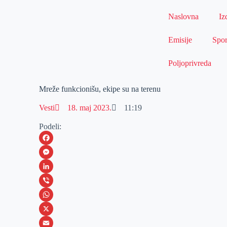
Naslovna
Iz
Emisije
Spor
Poljoprivreda
Mreže funkcionišu, ekipe su na terenu
Vesti
18. maj 2023.
11:19
Podeli:
F
a
M
c
e
L
e
s
i
V
b
s
n
i
W
o
e
k
b
h
X