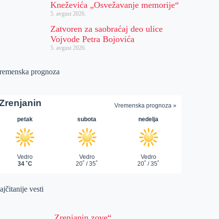
Kneževića „Osvežavanje memorije“
5. avgust 2026.
Zatvoren za saobraćaj deo ulice
Vojvode Petra Bojovića
5. avgust 2026.
remenska prognoza
jčitanije vesti
„Zrenjanin zove“