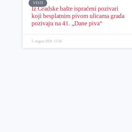
VESTI
Iz Gradske bašte ispraćeni pozivari
koji besplatnim pivom ulicama grada
pozivaju na 41. „Dane piva“
5. avgust 2026.
13:36