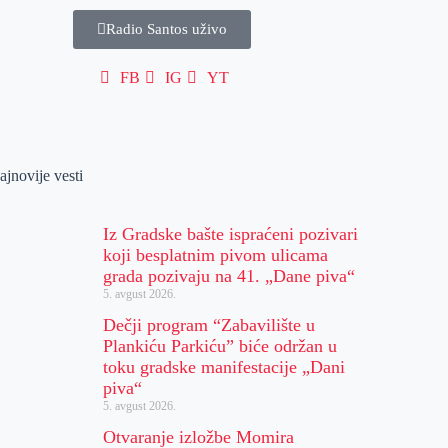
Radio Santos uživo
FB
IG
YT
ajnovije vesti
Iz Gradske bašte ispraćeni pozivari
koji besplatnim pivom ulicama
grada pozivaju na 41. „Dane piva“
5. avgust 2026.
Dečji program “Zabavilište u
Plankiću Parkiću” biće održan u
toku gradske manifestacije „Dani
piva“
5. avgust 2026.
Otvaranje izložbe Momira