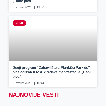
„Dane piva“
5. avgust 2026.
13:36
VESTI
Dečji program “Zabavilište u Plankiću Parkiću”
biće održan u toku gradske manifestacije „Dani
piva“
5. avgust 2026.
10:44
NAJNOVIJE VESTI