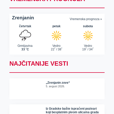
NAJČITANIJE VESTI
„Zrenjanin zove“
5. avgust 2026.
Iz Gradske bašte ispraćeni pozivari
koji besplatnim pivom ulicama grada