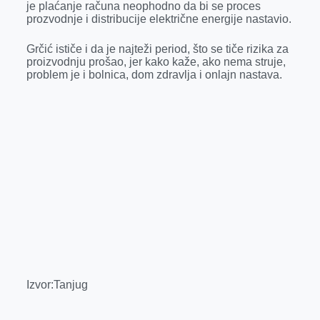
je plaćanje računa neophodno da bi se proces
prozvodnje i distribucije električne energije nastavio.
Grčić ističe i da je najteži period, što se tiče rizika za
proizvodnju prošao, jer kako kaže, ako nema struje,
problem je i bolnica, dom zdravlja i onlajn nastava.
Izvor:Tanjug