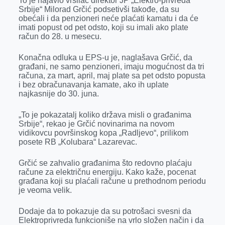
To je najavio vršilac direktor JP „Elektro-privreda
k
e
n
p
Srbije“ Milorad Grčić podsetivši takođe, da su
obećali i da penzioneri neće plaćati kamatu i da će
r
imati popust od pet odsto, koji su imali ako plate
račun do 28. u mesecu.
Konačna odluka u EPS-u je, naglašava Grčić, da
građani, ne samo penzioneri, imaju mogućnost da tri
računa, za mart, april, maj plate sa pet odsto popusta
i bez obračunavanja kamate, ako ih uplate
najkasnije do 30. juna.
„To je pokazatalj koliko država misli o građanima
Srbije“, rekao je Grčić novinarima na novom
vidikovcu površinskog kopa „Radljevo“, prilikom
posete RB „Kolubara“ Lazarevac.
Grčić se zahvalio građanima što redovno plaćaju
račune za električnu energiju. Kako kaže, pocenat
građana koji su plaćali račune u prethodnom periodu
je veoma velik.
Dodaje da to pokazuje da su potrošaci svesni da
Elektroprivreda funkcioniše na vrlo složen način i da