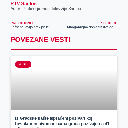
RTV Santos
Autor: Redakcija radio televizije Santos
PRETHODNO
SLEDEĆE
Zašto se javlja otok po telu
Mnogobrojna domaćinstva danima imaju problem sa nestankom struje u Zrenjaninu
POVEZANE VESTI
VESTI
Iz Gradske bašte ispraćeni pozivari koji
besplatnim pivom ulicama grada pozivaju na 41.