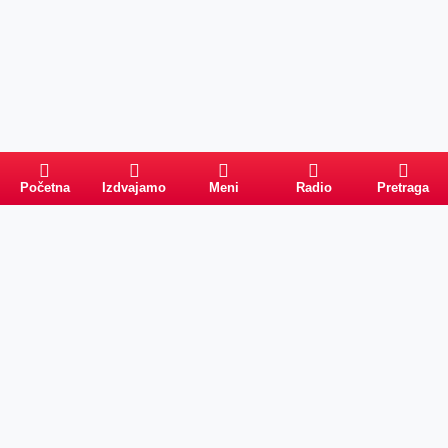
Početna
Izdvajamo
Meni
Radio
Pretraga
Pretraga
Kategorije
Ostalo
Naslovna