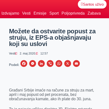
Santos uživo
Izdvajamo
Vesti
Emisije
Sport
Poljoprivreda
Zabava
Možete da ostvarite popust za
struju, iz EPS-a objašnjavaju
koji su uslovi
Vesti
2. maj 2020.
12:57
F
M
L
V
W
X
E
Podeli:
a
e
i
i
h
m
c
s
n
b
a
a
e
s
k
e
t
i
Građani Srbije imaće na račune za struju za mart,
b
e
e
r
s
l
april i maj popust od pet procenata, bez
o
n
d
A
obračunavanja kamate, ako ih plate do 30. juna.
o
g
I
p