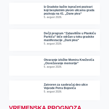
Iz Gradske bašte ispraćeni pozivari
koji besplatnim pivom ulicama grada
pozivaju na 41. „Dane piva“
5. avgust 2026.
Dečji program “Zabavilište u Plankiću
Parkiću” biće održan u toku gradske
manifestacije „Dani piva“
5. avgust 2026.
Otvaranje izložbe Momira Kneževića
„Osvežavanje memorije“
5. avgust 2026.
Zatvoren za saobraćaj deo ulice
Vojvode Petra Bojovića
5. avgust 2026.
VREMENSKA PROGNOZA