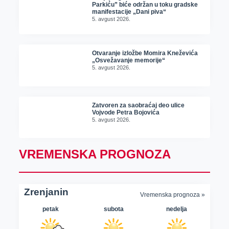
Parkiću” biće održan u toku gradske
manifestacije „Dani piva“
5. avgust 2026.
Otvaranje izložbe Momira Kneževića
„Osvežavanje memorije“
5. avgust 2026.
Zatvoren za saobraćaj deo ulice
Vojvode Petra Bojovića
5. avgust 2026.
VREMENSKA PROGNOZA