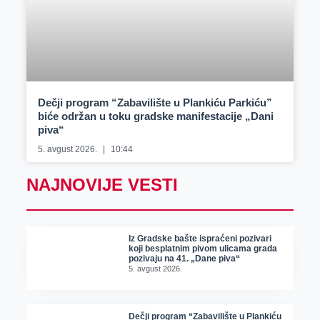
Dečji program “Zabavilište u Plankiću Parkiću”
biće održan u toku gradske manifestacije „Dani
piva“
5. avgust 2026.
10:44
NAJNOVIJE VESTI
Iz Gradske bašte ispraćeni pozivari
koji besplatnim pivom ulicama grada
pozivaju na 41. „Dane piva“
5. avgust 2026.
Dečji program “Zabavilište u Plankiću