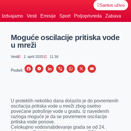
Santos uživo
Izdvajamo
Vesti
Emisije
Sport
Poljoprivreda
Zabava
Moguće oscilacije pritiska vode
u mreži
Vesti
2. april 2020.
11:36
F
M
L
V
W
X
E
Podeli:
a
e
i
i
h
m
c
s
n
b
a
a
e
s
k
e
t
i
U proteklih nekoliko dana dolazilo je do povremenih
b
e
e
r
s
l
oscilacija pritiska vode u mreži zbog osetno
o
n
d
A
povećane potrošnje vode u gradu. Iz navedenih
razloga moguće je da se povremene oscilacije
o
g
I
p
pritiska vode ponove.
k
e
n
p
Celokupno vodosnabdevanje grada se od 24.