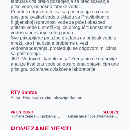
februara vrši preko postrojenja za prečišćavanje
r
pitke vode, odnosno fabrike vode.
Prioriteti odgovornih lica sa postrojenja su da se
postigne kvalitet vode u skladu sa Pravilnikom o
higijenskoj ispravnosti vode za piće i obezbedi
pritisak vode u mreži koji će omogućiti konstantno
vodosnabdevanje celog grada.
Sve prikupljene pritužbe građana na pritisak vode u
mreži, kao i na ostale probleme u vezi
vodosnabdevanja, prosleđuju se odgovornim licima
sa postrojenja.
JKP „Vodovod i kanalizacija“ Zrenjanin će najnovije
analize kvaliteta vode sa postrojenja objaviti čim one
pristignu od strane ovlašćene laboratorije.
RTV Santos
Autor: Redakcija radio televizije Santos
PRETHODNO
SLEDEĆE
Humane žene šiju i poklanjaju maske
Lekari neće nove informacije saopštiti javnosti
POVEZANE VESTI