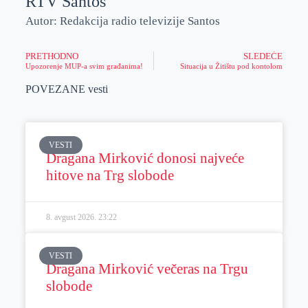
RTV Santos
Autor: Redakcija radio televizije Santos
PRETHODNO
SLEDEĆE
Upozorenje MUP-a svim građanima!
Situacija u Žitištu pod kontolom
POVEZANE vesti
VESTI
Dragana Mirković donosi najveće
hitove na Trg slobode
8. avgust 2026.
23:22
VESTI
Dragana Mirković večeras na Trgu
slobode