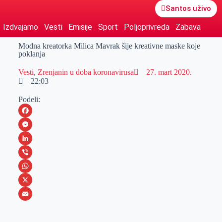
Santos uživo
Izdvajamo
Vesti
Emisije
Sport
Poljoprivreda
Zabava
Modna kreatorka Milica Mavrak šije kreativne maske koje
poklanja
Vesti
,
Zrenjanin u doba koronavirusa
27. mart 2020.
22:03
Podeli:
F
a
M
c
e
L
e
s
i
V
b
s
n
i
W
o
e
k
b
h
X
o
n
e
e
a
E
k
g
d
r
t
m