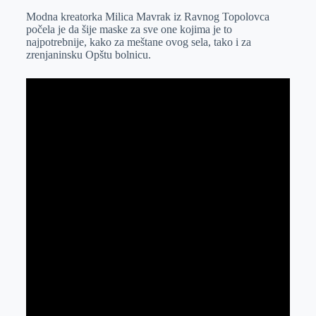
Modna kreatorka Milica Mavrak iz Ravnog Topolovca
e
I
s
a
počela je da šije maske za sve one kojima je to
r
n
A
i
najpotrebnije, kako za meštane ovog sela, tako i za
zrenjaninsku Opštu bolnicu.
p
l
p