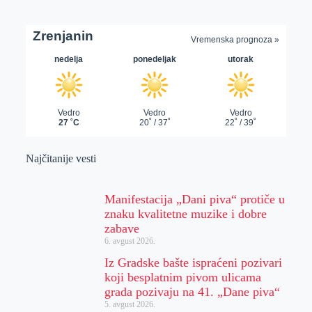
Najčitanije vesti
Manifestacija „Dani piva“ protiče u
znaku kvalitetne muzike i dobre
zabave
6. avgust 2026.
Iz Gradske bašte ispraćeni pozivari
koji besplatnim pivom ulicama
grada pozivaju na 41. „Dane piva“
5. avgust 2026.