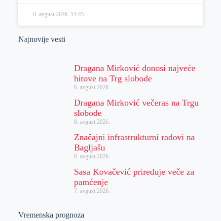
8. avgust 2026.
15:45
Najnovije vesti
Dragana Mirković donosi najveće
hitove na Trg slobode
8. avgust 2026.
Dragana Mirković večeras na Trgu
slobode
8. avgust 2026.
Značajni infrastrukturni radovi na
Bagljašu
8. avgust 2026.
Sasa Kovačević priređuje veče za
pamćenje
7. avgust 2026.
Vremenska prognoza