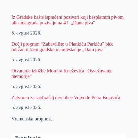
Iz Gradske bašte ispraćeni pozivari koji besplatnim pivom
ulicama grada pozivaju na 41. „Dane piva“
5. avgust 2026.
Dečji program “Zabavilište u Plankiću Parkiću” biće
održan u toku gradske manifestacije „Dani piva“
5. avgust 2026.
Otvaranje izložbe Momira Kneževića „Osvežavanje
memorije“
5. avgust 2026.
Zatvoren za saobraćaj deo ulice Vojvode Petra Bojovića
5. avgust 2026.
Vremenska prognoza