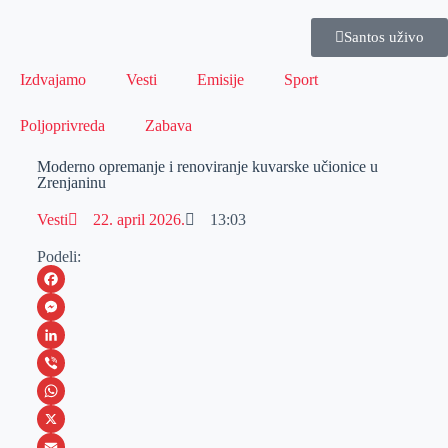
Santos uživo
Izdvajamo
Vesti
Emisije
Sport
Poljoprivreda
Zabava
Moderno opremanje i renoviranje kuvarske učionice u
Zrenjaninu
Vesti
22. april 2026.
13:03
Podeli:
F
a
M
c
e
L
e
s
i
V
b
s
n
i
W
o
e
k
b
h
X