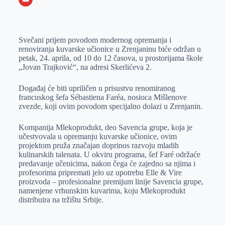
o
n
e
e
a
E
k
g
d
r
t
m
Svečani prijem povodom modernog opremanja i
e
I
s
a
renoviranja kuvarske učionice u Zrenjaninu biće održan u
r
n
A
i
petak, 24. aprila, od 10 do 12 časova, u prostorijama škole
„Jovan Trajković“, na adresi Skerlićeva 2.
p
l
p
Događaj će biti upriličen u prisustvu renomiranog
francuskog šefa Sébastiena Faréa, nosioca Mišlenove
zvezde, koji ovim povodom specijalno dolazi u Zrenjanin.
Kompanija Mlekoprodukt, deo Savencia grupe, koja je
učestvovala u opremanju kuvarske učionice, ovim
projektom pruža značajan doprinos razvoju mladih
kulinarskih talenata. U okviru programa, šef Faré održaće
predavanje učenicima, nakon čega će zajedno sa njima i
profesorima pripremati jelo uz upotrebu Elle & Vire
proizvoda – profesionalne premijum linije Savencia grupe,
namenjene vrhunskim kuvarima, koju Mlekoprodukt
distribuira na tržištu Srbije.