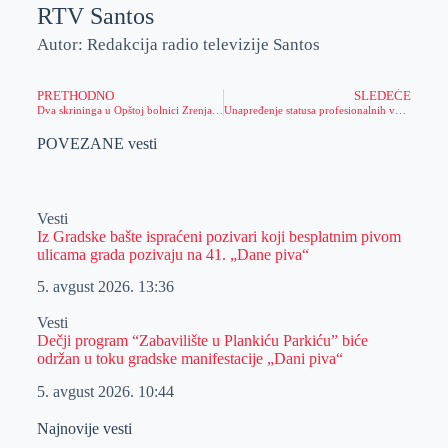
RTV Santos
Autor: Redakcija radio televizije Santos
PRETHODNO
SLEDEĆE
Dva skrininga u Opštoj bolnici Zrenjanin
Unapređenje statusa profesionalnih vojnika i prelazak u radni odnos na neodređeno vreme
POVEZANE vesti
Vesti
Iz Gradske bašte ispraćeni pozivari koji besplatnim pivom
ulicama grada pozivaju na 41. „Dane piva“
5. avgust 2026.
13:36
Vesti
Dečji program “Zabavilište u Plankiću Parkiću” biće
održan u toku gradske manifestacije „Dani piva“
5. avgust 2026.
10:44
Najnovije vesti