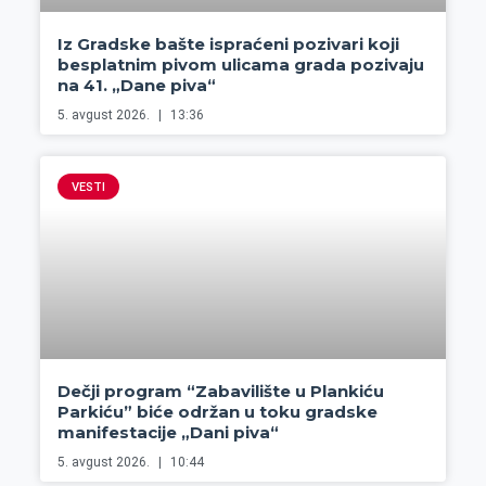
Iz Gradske bašte ispraćeni pozivari koji
besplatnim pivom ulicama grada pozivaju
na 41. „Dane piva“
5. avgust 2026.
13:36
VESTI
Dečji program “Zabavilište u Plankiću
Parkiću” biće održan u toku gradske
manifestacije „Dani piva“
5. avgust 2026.
10:44