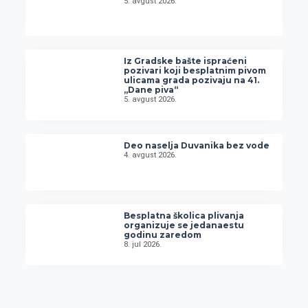
5. avgust 2026.
Iz Gradske bašte ispraćeni
pozivari koji besplatnim pivom
ulicama grada pozivaju na 41.
„Dane piva“
5. avgust 2026.
Deo naselja Duvanika bez vode
4. avgust 2026.
Besplatna školica plivanja
organizuje se jedanaestu
godinu zaredom
8. jul 2026.