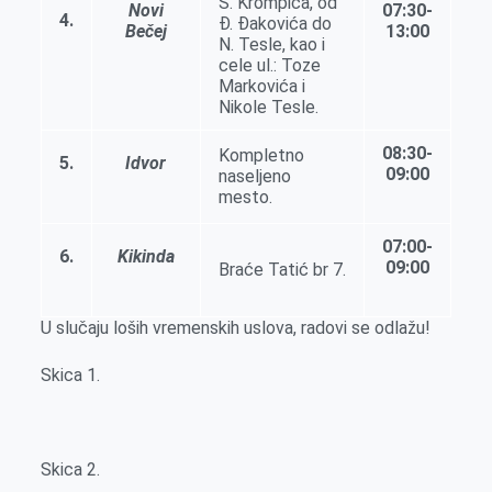
S. Krompića, od
Novi
07:30-
4.
Đ. Đakovića do
Bečej
13:00
N. Tesle, kao i
cele ul.: Toze
Markovića i
Nikole Tesle.
08:30-
Kompletno
5.
Idvor
09:00
naseljeno
mesto.
07:00-
6.
Kikinda
09:00
Braće Tatić br 7.
U slučaju loših vremenskih uslova, radovi se odlažu!
Skica 1.
Skica 2.