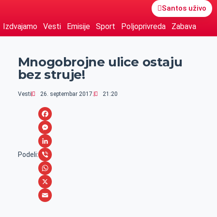
Santos uživo
Izdvajamo
Vesti
Emisije
Sport
Poljoprivreda
Zabava
Mnogobrojne ulice ostaju
bez struje!
Vesti
26. septembar 2017.
21:20
F
a
M
c
e
L
Podeli:
e
s
i
V
b
s
n
i
W
o
e
k
b
h
X
o
n
e
e
a
E