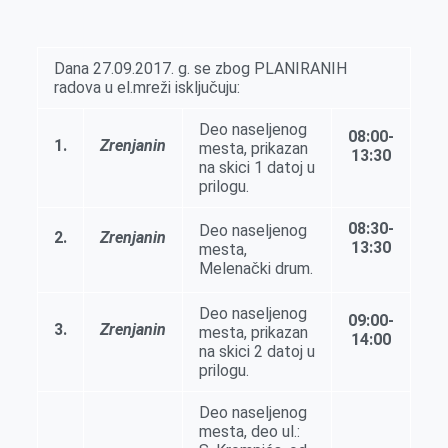
k
g
d
r
t
m
e
I
s
a
r
n
A
i
Dana 27.09.2017. g. se zbog PLANIRANIH
radova u el.mreži isklјučuju:
p
l
p
Deo naselјenog
08:00-
1.
Zrenjanin
mesta, prikazan
13:30
na skici 1 datoj u
prilogu.
08:30-
Deo naselјenog
2.
Zrenjanin
13:30
mesta,
Melenački drum.
Deo naselјenog
09:00-
3.
Zrenjanin
mesta, prikazan
14:00
na skici 2 datoj u
prilogu.
Deo naselјenog
mesta, deo ul.: