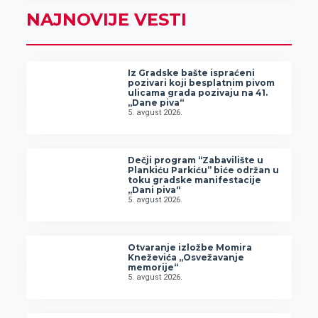
NAJNOVIJE VESTI
Iz Gradske bašte ispraćeni
pozivari koji besplatnim pivom
ulicama grada pozivaju na 41.
„Dane piva“
5. avgust 2026.
Dečji program “Zabavilište u
Plankiću Parkiću” biće održan u
toku gradske manifestacije
„Dani piva“
5. avgust 2026.
Otvaranje izložbe Momira
Kneževića „Osvežavanje
memorije“
5. avgust 2026.