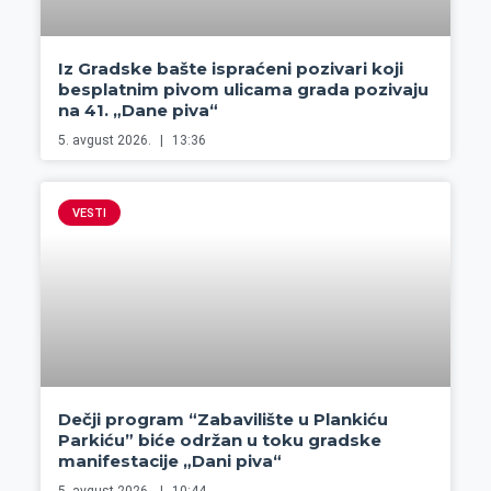
Iz Gradske bašte ispraćeni pozivari koji
besplatnim pivom ulicama grada pozivaju
na 41. „Dane piva“
5. avgust 2026.
13:36
VESTI
Dečji program “Zabavilište u Plankiću
Parkiću” biće održan u toku gradske
manifestacije „Dani piva“