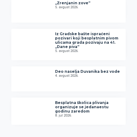
„Zrenjanin zove“
5. avgust 2026.
Iz Gradske bašte ispraćeni
pozivari koji besplatnim pivom
ulicama grada pozivaju na 41.
„Dane piva“
5. avgust 2026.
Deo naselja Duvanika bez vode
4. avgust 2026.
Besplatna školica plivanja
organizuje se jedanaestu
godinu zaredom
8. jul 2026.