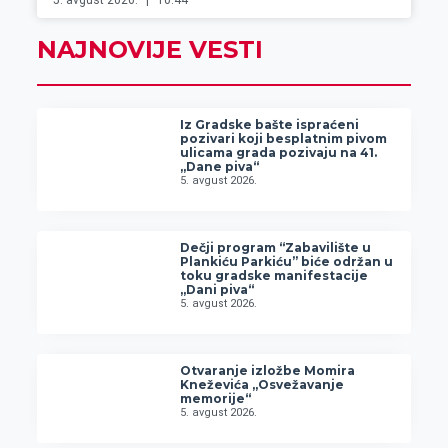
5. avgust 2026.
10:44
NAJNOVIJE VESTI
Iz Gradske bašte ispraćeni
pozivari koji besplatnim pivom
ulicama grada pozivaju na 41.
„Dane piva“
5. avgust 2026.
Dečji program “Zabavilište u
Plankiću Parkiću” biće održan u
toku gradske manifestacije
„Dani piva“
5. avgust 2026.
Otvaranje izložbe Momira
Kneževića „Osvežavanje
memorije“
5. avgust 2026.