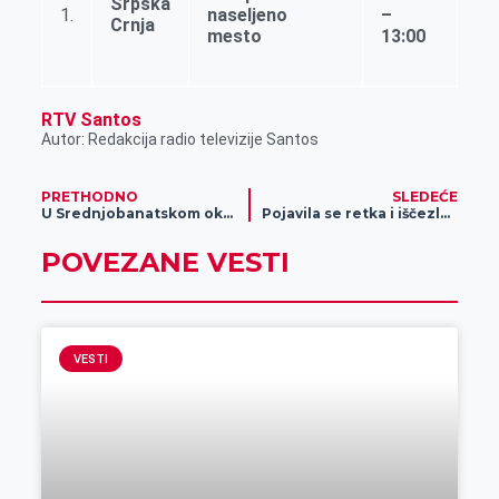
Srpska
r
1.
naseljeno
–
Crnja
mesto
13:00
RTV Santos
Autor: Redakcija radio televizije Santos
PRETHODNO
SLEDEĆE
U Srednjobanatskom okrugu 277 osoba obolelo od koronavirusa
Pojavila se retka i iščezla vrsta orla u Specijalnom rezervatu prirode „Ritovi donjeg potisja“
POVEZANE VESTI
VESTI