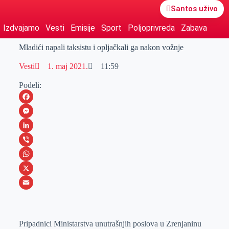
Santos uživo
Izdvajamo
Vesti
Emisije
Sport
Poljoprivreda
Zabava
Mladići napali taksistu i opljačkali ga nakon vožnje
Vesti
1. maj 2021.
11:59
Podeli:
F
a
M
c
e
L
e
s
i
V
b
s
n
i
W
o
e
k
b
h
X
o
n
e
e
a
E
k
g
d
r
t
m
Pripadnici Ministarstva unutrašnjih poslova u Zrenjaninu
e
I
s
a