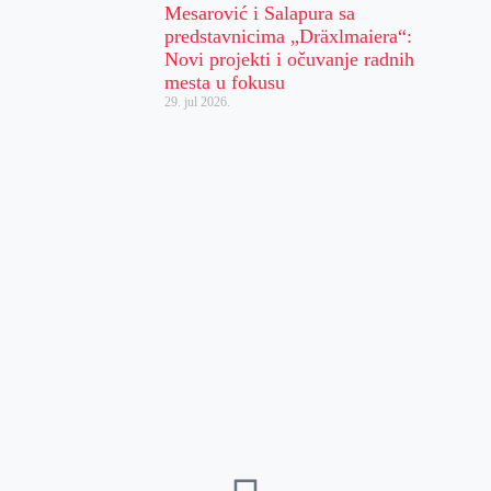
Mesarović i Salapura sa
predstavnicima „Dräxlmaiera“:
Novi projekti i očuvanje radnih
mesta u fokusu
29. jul 2026.