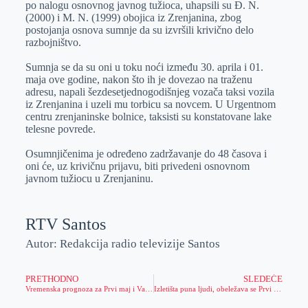
po nalogu osnovnog javnog tužioca, uhapsili su Đ. N.
r
n
A
i
(2000) i M. N. (1999) obojica iz Zrenjanina, zbog
postojanja osnova sumnje da su izvršili krivično delo
p
l
razbojništvo.
p
Sumnja se da su oni u toku noći između 30. aprila i 01.
maja ove godine, nakon što ih je dovezao na traženu
adresu, napali šezdesetjednogodišnjeg vozača taksi vozila
iz Zrenjanina i uzeli mu torbicu sa novcem. U Urgentnom
centru zrenjaninske bolnice, taksisti su konstatovane lake
telesne povrede.
Osumnjičenima je određeno zadržavanje do 48 časova i
oni će, uz krivičnu prijavu, biti privedeni osnovnom
javnom tužiocu u Zrenjaninu.
RTV Santos
Autor: Redakcija radio televizije Santos
PRETHODNO
SLEDEĆE
Vremenska prognoza za Prvi maj i Vaskrs
Izletišta puna ljudi, obeležava se Prvi maj na tradicionalan način (FOTO)