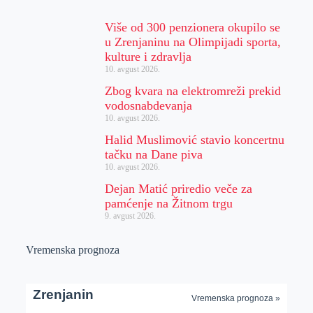
Više od 300 penzionera okupilo se
u Zrenjaninu na Olimpijadi sporta,
kulture i zdravlja
10. avgust 2026.
Zbog kvara na elektromreži prekid
vodosnabdevanja
10. avgust 2026.
Halid Muslimović stavio koncertnu
tačku na Dane piva
10. avgust 2026.
Dejan Matić priredio veče za
pamćenje na Žitnom trgu
9. avgust 2026.
Vremenska prognoza