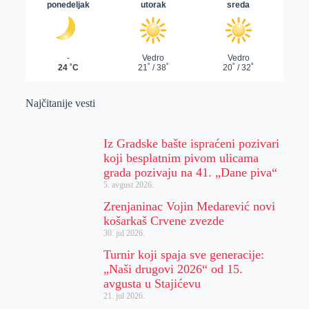
Najčitanije vesti
Iz Gradske bašte ispraćeni pozivari
koji besplatnim pivom ulicama
grada pozivaju na 41. „Dane piva“
5. avgust 2026.
Zrenjaninac Vojin Medarević novi
košarkaš Crvene zvezde
30. jul 2026.
Turnir koji spaja sve generacije:
„Naši drugovi 2026“ od 15.
avgusta u Stajićevu
21. jul 2026.