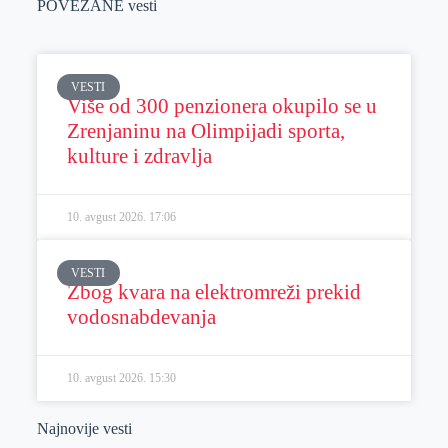
POVEZANE vesti
VESTI
Više od 300 penzionera okupilo se u
Zrenjaninu na Olimpijadi sporta,
kulture i zdravlja
10. avgust 2026.
17:06
VESTI
Zbog kvara na elektromreži prekid
vodosnabdevanja
10. avgust 2026.
15:30
Najnovije vesti